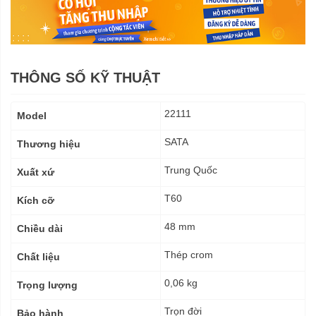
THÔNG SỐ KỸ THUẬT
Thông
22111
Model
số
kỹ
SATA
Thương hiệu
thuật
Trung Quốc
Xuất xứ
T60
Kích cỡ
48 mm
Chiều dài
Thép crom
Chất liệu
0,06 kg
Trọng lượng
Trọn đời
Bảo hành