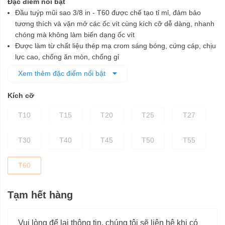
Đặc điểm nổi bật
Đầu tuýp mũi sao 3/8 in - T60 được chế tạo tỉ mỉ, đảm bảo
tương thích và vặn mở các ốc vít cùng kích cỡ dễ dàng, nhanh
chóng mà không làm biến dạng ốc vít
Được làm từ chất liệu thép mạ crom sáng bóng, cứng cáp, chịu
lực cao, chống ăn mòn, chống gỉ
Phần mũi sao được chế tạo từ vật liệu S2
Xem thêm đặc điểm nổi bật
Phần đế được xử lý nhiệt và mạ crom giúp tăng độ bền chắc
cho đầu tuýp
Kích cỡ
T10
T15
T20
T25
T27
T30
T40
T45
T50
T55
T60
Tạm hết hàng
Vui lòng để lại thông tin, chúng tôi sẽ liên hệ khi có