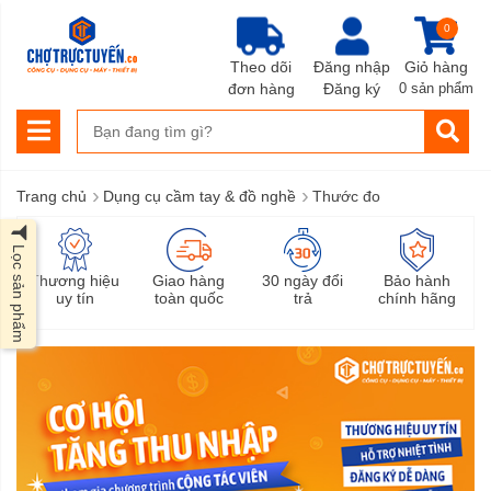
0
Theo dõi
Đăng nhập
Giỏ hàng
đơn hàng
Đăng ký
0 sản phẩm
›
›
Trang chủ
Dụng cụ cầm tay & đồ nghề
Thước đo
Lọc sản phẩm
Thương hiệu
Giao hàng
30 ngày đổi
Bảo hành
uy tín
toàn quốc
trả
chính hãng