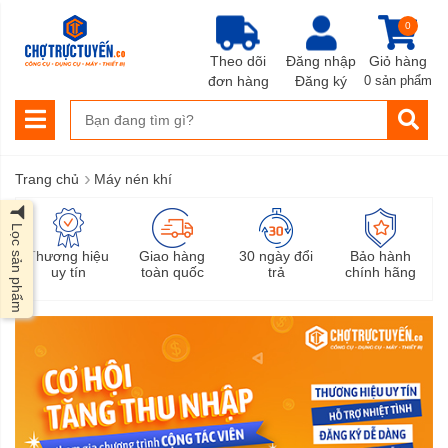
0
Theo dõi
Đăng nhập
Giỏ hàng
đơn hàng
Đăng ký
0 sản phẩm
›
Trang chủ
Máy nén khí
Lọc sản phẩm
Thương hiệu
Giao hàng
30 ngày đổi
Bảo hành
uy tín
toàn quốc
trả
chính hãng