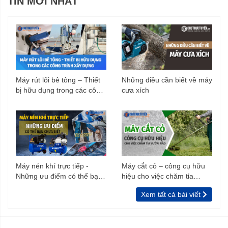
TIN MỚI NHẤT
Máy rút lõi bê tông – Thiết
Những điều cần biết về máy
bị hữu dụng trong các công
cưa xích
trình xây dựng
Máy nén khí trực tiếp -
Máy cắt cỏ – công cụ hữu
Những ưu điểm có thể bạn
hiệu cho việc chăm tỉa
chưa biết
vườn, rào
Xem tất cả bài viết