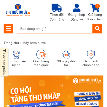
0
Theo dõi
Đăng nhập
Giỏ hàng
đơn hàng
Đăng ký
0 sản phẩm
›
Trang chủ
Máy bơm nước
Lọc sản phẩm
Thương hiệu
Giao hàng
30 ngày đổi
Bảo hành
uy tín
toàn quốc
trả
chính hãng