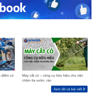
u điểm có
Máy cắt cỏ – công cụ hữu hiệu cho việc
chăm tỉa vườn, rào
Xem tất cả bài viết