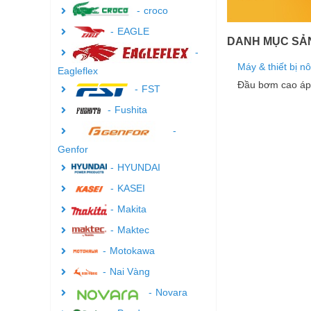
croco
EAGLE
DANH MỤC SẢ
Máy & thiết bị n
Eagleflex
Đầu bơm cao áp
FST
Fushita
Genfor
HYUNDAI
KASEI
Makita
Maktec
Motokawa
Nai Vàng
Novara