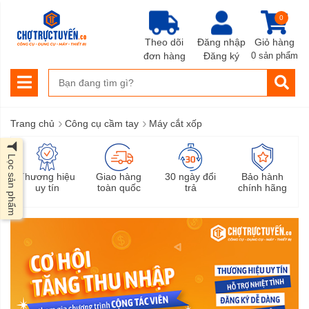
0
Theo dõi
Đăng nhập
Giỏ hàng
đơn hàng
Đăng ký
0 sản phẩm
›
›
Trang chủ
Công cụ cầm tay
Máy cắt xốp
Lọc sản phẩm
Thương hiệu
Giao hàng
30 ngày đổi
Bảo hành
uy tín
toàn quốc
trả
chính hãng