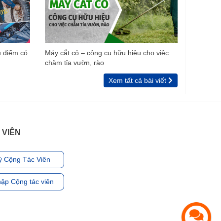
u điểm có
Máy cắt cỏ – công cụ hữu hiệu cho việc
chăm tỉa vườn, rào
Xem tất cả bài viết
 VIÊN
ý Cộng Tác Viên
ập Cộng tác viên