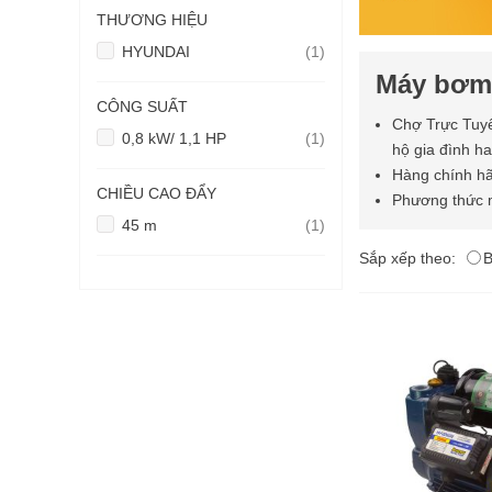
THƯƠNG HIỆU
sản
HYUNDAI
1
phẩm
Máy bơm
CÔNG SUẤT
Chợ Trực Tuyế
sản
0,8 kW/ 1,1 HP
1
hộ gia đình ha
phẩm
Hàng chính hã
CHIỀU CAO ĐẨY
Phương thức m
sản
45 m
1
phẩm
Sắp xếp theo:
B