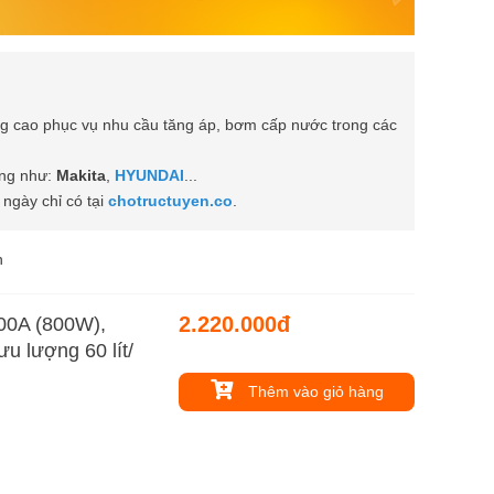
 cao phục vụ nhu cầu tăng áp, bơm cấp nước trong các
ùng như:
Makita
,
HYUNDAI
...
ngày chỉ có tại
chotructuyen.co
.
n
2.220.000đ
0A (800W),
ưu lượng 60 lít/
Thêm vào giỏ hàng