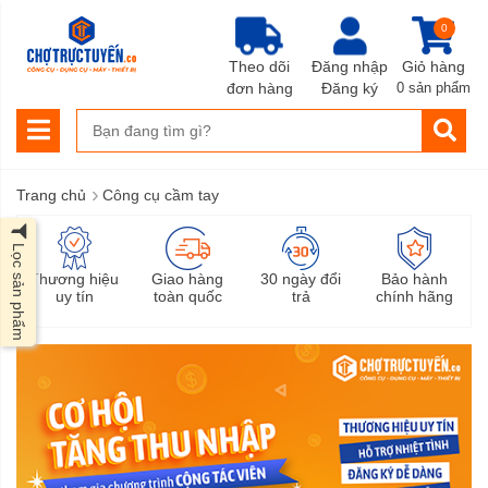
0
Theo dõi
Đăng nhập
Giỏ hàng
đơn hàng
Đăng ký
0 sản phẩm
›
Trang chủ
Công cụ cầm tay
Lọc sản phẩm
Thương hiệu
Giao hàng
30 ngày đổi
Bảo hành
uy tín
toàn quốc
trả
chính hãng