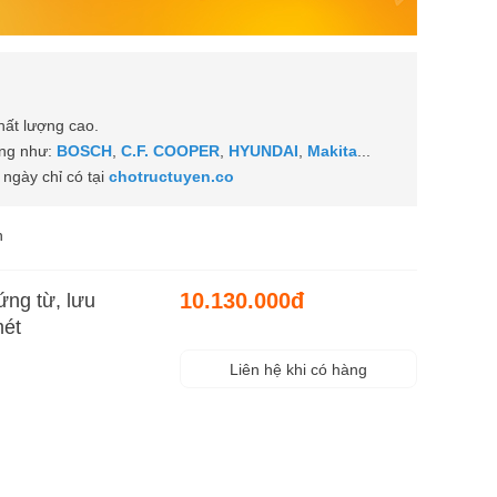
hất lượng cao.
ùng như:
BOSCH
,
C.F. COOPER
,
HYUNDAI
,
Makita
...
ngày chỉ có tại
chotructuyen.co
n
10.130.000đ
ứng từ, lưu
mét
Liên hệ khi có hàng