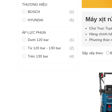
THƯƠNG HIỆU
sản
BOSCH
2
phẩm
Máy xịt r
sản
HYUNDAI
5
phẩm
Chợ Trực Tuyế
ÁP LỰC PHUN
Hàng chính hã
sản
Dưới 120 bar
1
Phương thức m
phẩm
sản
Từ 120 bar - 130 bar
2
Sắp xếp theo:
B
phẩm
sản
Trên 130 bar
4
phẩm