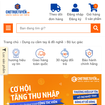
0
Theo dõi
Đăng nhập
Giỏ hàng
đơn hàng
Đăng ký
0 sản phẩm
›
›
Trang chủ
Dụng cụ cầm tay & đồ nghề
Bộ lục giác
Lọc sản phẩm
Thương hiệu
Giao hàng
30 ngày đổi
Bảo hành
uy tín
toàn quốc
trả
chính hãng