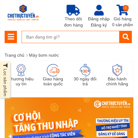
0
Theo dõi
Đăng nhập
Giỏ hàng
đơn hàng
Đăng ký
0 sản phẩm
›
Trang chủ
Máy bơm nước
Lọc sản phẩm
Thương hiệu
Giao hàng
30 ngày đổi
Bảo hành
uy tín
toàn quốc
trả
chính hãng