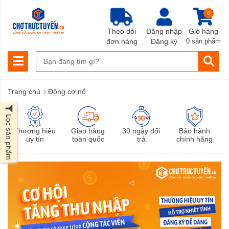
0
Theo dõi
Đăng nhập
Giỏ hàng
đơn hàng
Đăng ký
0 sản phẩm
›
Trang chủ
Động cơ nổ
Lọc sản phẩm
Thương hiệu
Giao hàng
30 ngày đổi
Bảo hành
uy tín
toàn quốc
trả
chính hãng