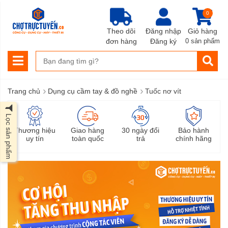
0
Theo dõi
Đăng nhập
Giỏ hàng
đơn hàng
Đăng ký
0 sản phẩm
›
›
Trang chủ
Dụng cụ cầm tay & đồ nghề
Tuốc nơ vít
Lọc sản phẩm
Thương hiệu
Giao hàng
30 ngày đổi
Bảo hành
uy tín
toàn quốc
trả
chính hãng