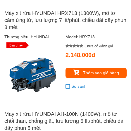
Máy xịt rửa HYUNDAI HRX713 (1300W), mô tơ
cảm ứng từ, lưu lượng 7 lít/phút, chiều dài dây phun
8 mét
Thương hiệu:
HYUNDAI
Model:
HRX713
Bán chạy
Chưa có đánh giá
2.148.000đ
Thêm vào giỏ hàng
So sánh
Máy xịt rửa HYUNDAI AH-100N (1400W), mô tơ
chổi than, chống giật, lưu lượng 6 lít/phút, chiều dài
dây phun 5 mét