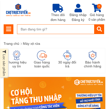
0
Theo dõi
Đăng nhập
Giỏ hàng
đơn hàng
Đăng ký
0 sản phẩm
›
Trang chủ
Máy xịt rửa
Lọc sản phẩm
Thương hiệu
Giao hàng
30 ngày đổi
Bảo hành
uy tín
toàn quốc
trả
chính hãng