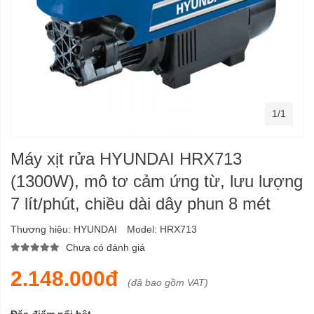
1/1
Máy xịt rửa HYUNDAI HRX713
(1300W), mô tơ cảm ứng từ, lưu lượng
7 lít/phút, chiều dài dây phun 8 mét
Thương hiệu:
HYUNDAI
Model:
HRX713
Chưa có đánh giá
2.148.000đ
(đã bao gồm VAT)