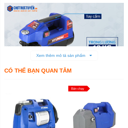
Xem thêm mô tả sản phẩm
CÓ THỂ BẠN QUAN TÂM
Êm ái và bền bỉ với mô tơ cảm ứng từ
Bán chạy
Máy rửa xe Hyundai
HRX713 sử dụng mô tơ cảm ứng từ
công nghệ cao, hiện đại nên có khả năng làm việc bền bỉ
và chịu được áp lực cao; hoạt động êm ái nhẹ nhàng.