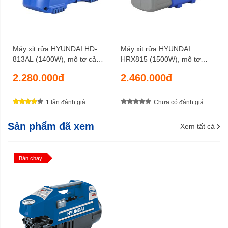
Máy xịt rửa HYUNDAI HD-
Máy xịt rửa HYUNDAI
813AL (1400W), mô tơ cảm
HRX815 (1500W), mô tơ
ứng từ, lưu lượng 6 lít/phút,
cảm ứng từ, lưu lượng 8
2.280.000đ
2.460.000đ
chiều dài dây phun 8 mét
lít/phút, chiều dài dây phun 8
mét
1 lần đánh giá
Chưa có đánh giá
Dây xịt cao áp dài 8m linh hoạt trong xịt
Sản phẩm đã xem
Xem tất cả
rửa
Máy xịt rửa Hyundai HRX713 được trang bị dây xịt bằng
Bán chạy
cao su siêu bền dài 8m, giúp người dùng linh hoạt di
chuyển khi làm việc.