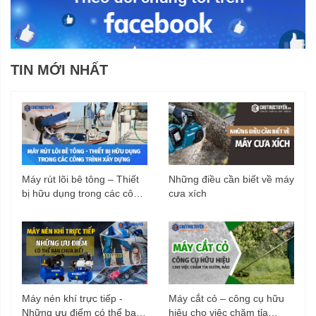
TIN MỚI NHẤT
Súng phun ngắn, chỉnh được tia nước
Dòng máy HRX713 có đầu súng phun ngắn nên có thể len
lỏi và làm sạch các khe hẹp. Súng phun còn có thể điều
chỉnh linh hoạt tia nước, nên tùy vào mức độ vết bẩn và
Máy rút lõi bê tông – Thiết
Những điều cần biết về máy
khu vực xịt rửa mà bạn có thể chỉnh đầu súng phun với tia
bị hữu dụng trong các công
cưa xích
trình xây dựng
nước có lực phun khác nhau, giúp tiết kiệm nước và đạt
hiệu quả vệ sinh tốt hơn.
Áp lực mạnh mẽ, làm sạch hiệu quả
Với áp lực phun 110 bar mạnh mẽ, máy xịt rửa dân dụng
Máy nén khí trực tiếp -
Máy cắt cỏ – công cụ hữu
Hyundai HRX713 sẽ giúp bạn đánh bay nhanh chóng và
Những ưu điểm có thể bạn
hiệu cho việc chăm tỉa