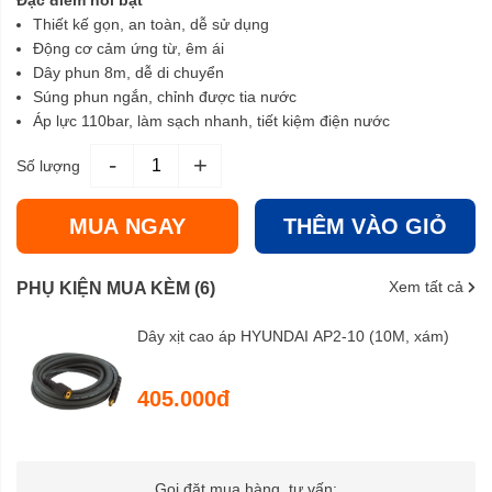
Đặc điểm nổi bật
Thiết kế gọn, an toàn, dễ sử dụng
Động cơ cảm ứng từ, êm ái
Dây phun 8m, dễ di chuyển
Súng phun ngắn, chỉnh được tia nước
Áp lực 110bar, làm sạch nhanh, tiết kiệm điện nước
-
+
Số lượng
MUA NGAY
THÊM VÀO GIỎ
Xem tất cả
PHỤ KIỆN MUA KÈM (6)
Dây xịt cao áp HYUNDAI AP2-10 (10M, xám)
405.000đ
Gọi đặt mua hàng, tư vấn: