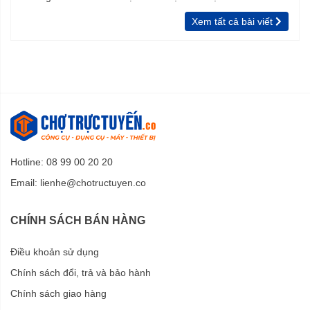
hiệu quả các vết bẩn trên xe, vật dụng gia đình, sân vườn,
chưa biết
vườn, rào
Xem tất cả bài viết
và xịt nhanh bùn đất bám trên vỏ một số loại hải sản như
hàu, sò huyết,….
Hotline: 08 99 00 20 20
Email:
lienhe@chotructuyen.co
CHÍNH SÁCH BÁN HÀNG
An toàn khi sử dụng
Điều khoản sử dụng
Chính sách đổi, trả và bảo hành
Công tắc của
máy rửa xe gia đình
Hyundai HRX713 được
Chính sách giao hàng
thiết kế bên hông, dễ bấm, dễ thao tác. Bên ngoài công tắc