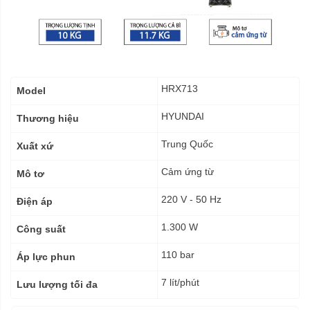
Thông
HRX713
Model
số
kỹ
HYUNDAI
Thương hiệu
thuật
Trung Quốc
Xuất xứ
Cảm ứng từ
Mô tơ
220 V - 50 Hz
Điện áp
1.300 W
Công suất
110 bar
Áp lực phun
7 lít/phút
Lưu lượng tối đa
8 mét