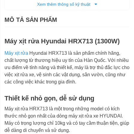
Chiều dài dây phun
Xem thêm thông số kỹ thuật
38,5 x 18,7 x 34,5 cm
Kích thước (DxRxC)
MÔ TẢ SẢN PHẨM
10 kg
Trọng lượng tịnh
11,7 kg
Trọng lượng cả bì
Máy xịt rửa Hyundai HRX713 (1300W)
6 tháng
Bảo hành
Máy xịt rửa
Hyundai HRX713 là sản phẩm chính hãng,
chất lượng từ thương hiệu uy tín của Hàn Quốc. Với nhiều
ưu điểm về tính năng và thiết kế, máy là trợ thủ đắc lực cho
việc xịt rửa xe, vệ sinh các vật dụng, sân vườn, cũng như
các công việc khác trong gia đình.
Thiết kế nhỏ gọn, dễ sử dụng
Máy xịt rửa HRX713 là một trong những model có kích
thước nhỏ gọn nhất của dòng máy xịt rửa xe HYUNDAI.
Máy có trọng lượng chỉ 10kg và có tay cầm thuận tiện, giúp
dễ dàng di chuyển và sử dụng.