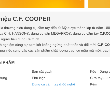
hiệu C.F. COOPER
là thương hiệu dụng cụ cầm tay đến từ Mỹ được thành lập từ năm 18
tay C.H. HANSON®, dụng cụ vặn MEGAPRO®, dụng cụ cầm tay
C.F.
 người tiêu dùng ưa thích.
nh nghiệm cùng sự cam kết không ngừng phát triển và đổi mới,
C.F. C
qua việc cung cấp các sản phẩm chất lượng cao, có mẫu mã mới, bao b
N PHẨM
Bàn cắt gạch
Kéo - Dụng c
 dụng
Phụ kiện
Cưa tay - Lư
y
Dụng cụ cầm tay & đồ nghề
Kềm