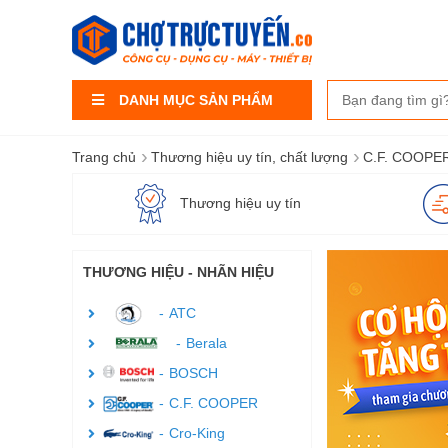
DANH MỤC SẢN PHẨM
›
›
Trang chủ
Thương hiệu uy tín, chất lượng
C.F. COOPE
Thương hiệu uy tín
THƯƠNG HIỆU - NHÃN HIỆU
ATC
Berala
BOSCH
C.F. COOPER
Cro-King