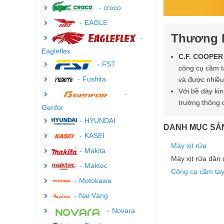
croco
EAGLE
Thương 
Eagleflex
C.F. COOPER
FST
công cụ cầm 
Fushita
và được nhiều
Với bề dày ki
trường thông 
Genfor
HYUNDAI
DANH MỤC SẢ
KASEI
Máy xịt rửa
Makita
Máy xịt rửa dân
Maktec
Công cụ cầm ta
Motokawa
Nai Vàng
Novara