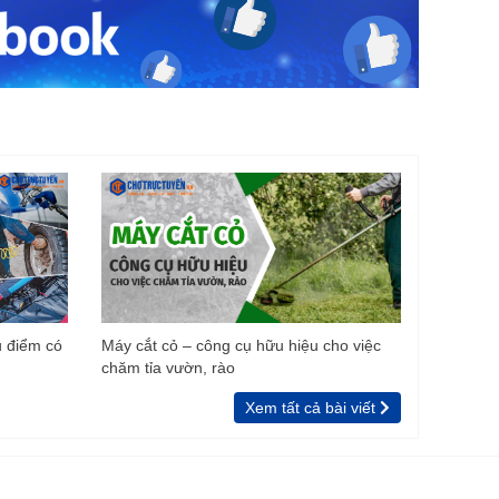
u điểm có
Máy cắt cỏ – công cụ hữu hiệu cho việc
chăm tỉa vườn, rào
Xem tất cả bài viết