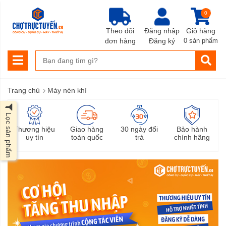
0
Theo dõi
Đăng nhập
Giỏ hàng
đơn hàng
Đăng ký
0 sản phẩm
›
Trang chủ
Máy nén khí
Lọc sản phẩm
Thương hiệu
Giao hàng
30 ngày đổi
Bảo hành
uy tín
toàn quốc
trả
chính hãng