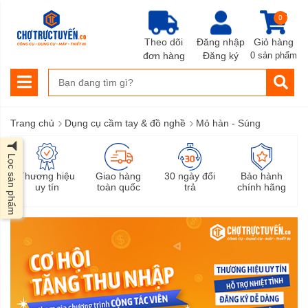
0
Theo dõi
Đăng nhập
Giỏ hàng
đơn hàng
Đăng ký
0 sản phẩm
›
›
Trang chủ
Dụng cụ cầm tay & đồ nghề
Mỏ hàn - Súng
Lọc sản phẩm
Thương hiệu
Giao hàng
30 ngày đổi
Bảo hành
uy tín
toàn quốc
trả
chính hãng