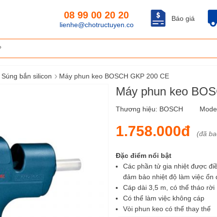
08 99 00 20 20
Báo giá
lienhe@chotructuyen.co
›
Súng bắn silicon
Máy phun keo BOSCH GKP 200 CE
Máy phun keo BO
Thương hiệu:
BOSCH
Mode
1.758.000đ
(đã b
Đặc điểm nổi bật
Các phần tử gia nhiệt được 
đảm bảo nhiệt độ làm việc ô
Cáp dài 3,5 m, có thể tháo rời
Có thể làm việc không cáp
Vòi phun keo có thể thay thế