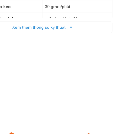
30 gram/phút
o keo
+ Đường kính: 11 mm
thanh keo
+ Chiều dài: 45 – 200 mm
Xem thêm thông số kỹ thuật
+ Cao: 175 mm
+ Dài: 205 mm
0,4 kg
g
12 tháng