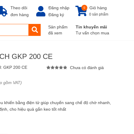
Theo dõi
Đăng nhập
Giỏ hàng
0
đơn hàng
Đăng ký
0 sản phẩm
Sản phẩm
Tin khuyến mãi
đã xem
Tư vấn chọn mua
SCH GKP 200 CE
l:
GKP 200 CE
Chưa có đánh giá
ao gồm VAT)
điều khiển bằng điện tử giúp chuyển sang chế độ chờ nhanh,
̉n định, cho hiệu quả gắn keo tốt nhất