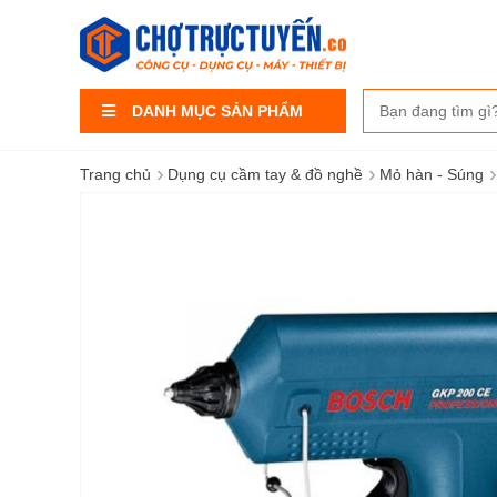
DANH MỤC SẢN PHẨM
›
›
›
Trang chủ
Dụng cụ cầm tay & đồ nghề
Mỏ hàn - Súng