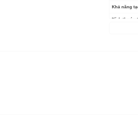
Khả năng tạ
Kích thước 
Kích thước
Trọng lượn
Bảo hành