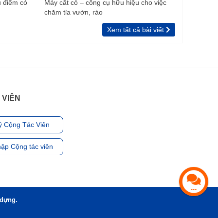
u điểm có
Máy cắt cỏ – công cụ hữu hiệu cho việc
chăm tỉa vườn, rào
Xem tất cả bài viết
 VIÊN
ý Cộng Tác Viên
ập Cộng tác viên
 dựng.