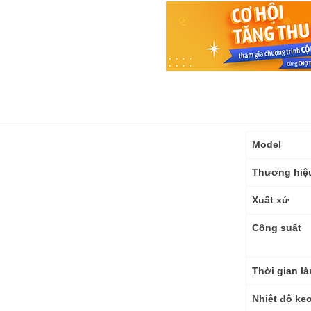
Thông
Model
số
kỹ
Thương hiệ
thuật
Xuất xứ
Công suất
Thời gian l
Nhiệt độ ke