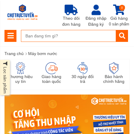
0
Theo dõi
Đăng nhập
Giỏ hàng
đơn hàng
Đăng ký
0 sản phẩm
›
Trang chủ
Máy bơm nước
Lọc sản phẩm
Thương hiệu
Giao hàng
30 ngày đổi
Bảo hành
uy tín
toàn quốc
trả
chính hãng