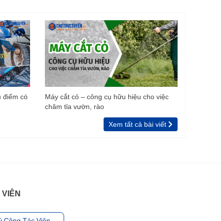
u điểm có
Máy cắt cỏ – công cụ hữu hiệu cho việc
chăm tỉa vườn, rào
Xem tất cả bài viết
 VIÊN
ý Cộng Tác Viên