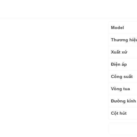
Thông
Model
số
kỹ
Thương hiệ
thuật
Xuất xứ
Điện áp
Công suất
Vòng tua
Đường kính 
Cột hút
Lưu lượng t