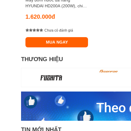
Máy bơm nước đa năng
HYUNDAI HD200A (200W), chiều
cao đẩy 27 m, chiều sâu hút 9 m,
1.620.000đ
lưu lượng 35 lít/ phút
Chưa có đánh giá
MUA NGAY
THƯƠNG HIỆU
TIN MỚI NHẤT