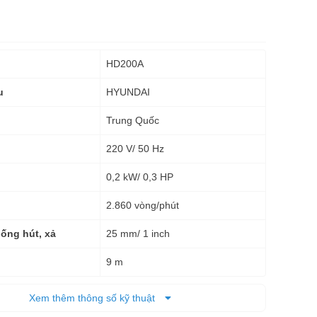
HD200A
HYUNDAI
u
Trung Quốc
220 V/ 50 Hz
0,2 kW/ 0,3 HP
2.860 vòng/phút
25 mm/ 1 inch
ống hút, xả
9 m
35 lít/ phút
ối đa
Xem thêm thông số kỹ thuật