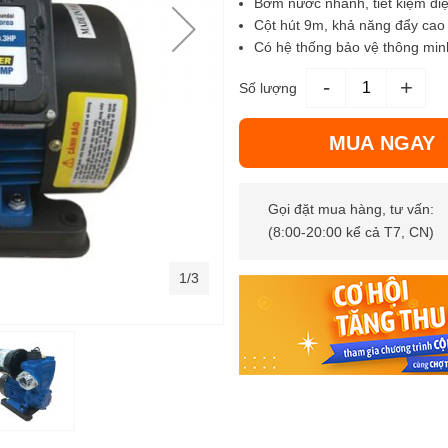
Bơm nước nhanh, tiết kiệm đi
Cột hút 9m, khả năng đẩy ca
Có hệ thống bảo vệ thông min
-
+
Số lượng
MUA NGAY
Gọi đặt mua hàng, tư vấn:
(8:00-20:00 kể cả T7, CN)
1/3