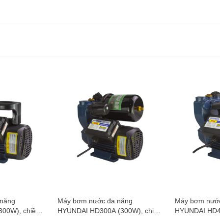
Cấp bảo vệ
Lớp cách nh
Kích thước 
Trọng lượng
Trọng lượng
Bảo hành
 năng
Máy bơm nước đa năng
Máy bơm nước
00W), chiều
HYUNDAI HD300A (300W), chiều
HYUNDAI HD40