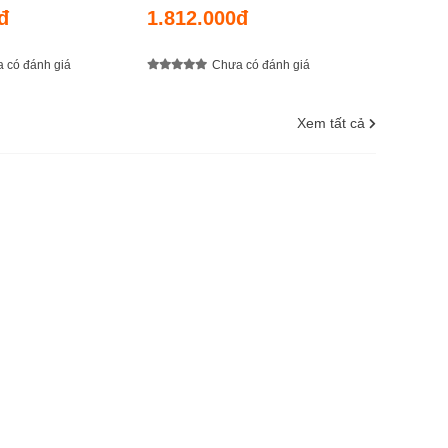
 chiều sâu hút 9 m,
cao đẩy 35 m, chiều sâu hút 9 m,
đ
1.812.000đ
t/ phút
lưu lượng 41 lít/ phút
 có đánh giá
Chưa có đánh giá
Xem tất cả