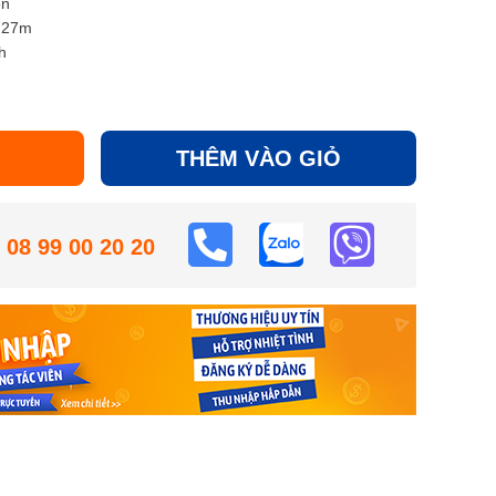
ện
o 27m
h
THÊM VÀO GIỎ
08 99 00 20 20