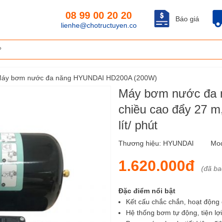
08 99 00 20 20
Báo giá
lienhe@chotructuyen.co
áy bơm nước đa năng HYUNDAI HD200A (200W)
Máy bơm nước đa 
chiều cao đẩy 27 m,
lít/ phút
Thương hiệu:
HYUNDAI
Mo
1.620.000đ
(đã b
Đặc điểm nổi bật
Kết cấu chắc chắn, hoạt động 
Hệ thống bơm tự động, tiện lợ