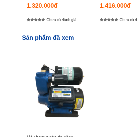
cao đẩy 27 m, chiều sâu hút 9 m,
cao đẩy 30 m, chiề
1.320.000đ
1.416.000đ
lưu lượng 35 lít/ phút
lưu lượng 35 lít/ ph
Chưa có đánh giá
Chưa có đ
Sản phẩm đã xem