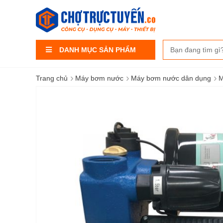
DANH MỤC SẢN PHẨM
›
›
›
Trang chủ
Máy bơm nước
Máy bơm nước dân dụng
M