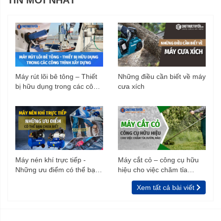
TIN MỚI NHẤT
Máy rút lõi bê tông – Thiết
Những điều cần biết về máy
bị hữu dụng trong các công
cưa xích
trình xây dựng
Máy nén khí trực tiếp -
Máy cắt cỏ – công cụ hữu
Những ưu điểm có thể bạn
hiệu cho việc chăm tỉa
chưa biết
vườn, rào
Xem tất cả bài viết