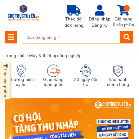
0
Theo dõi
Đăng nhập
Giỏ hàng
đơn hàng
Đăng ký
0 sản phẩm
›
Trang chủ
Máy & thiết bị nông nghiệp
Lọc sản phẩm
Thương hiệu
Giao hàng
30 ngày đổi
Bảo hành
uy tín
toàn quốc
trả
chính hãng