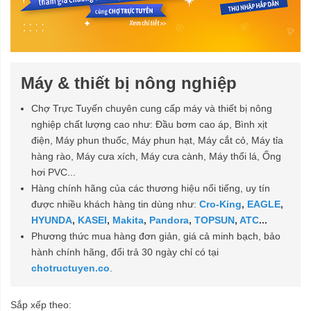
Máy & thiết bị nông nghiệp
Chợ Trực Tuyến chuyên cung cấp máy và thiết bị nông
nghiệp chất lượng cao như: Đầu bơm cao áp, Bình xịt
điện, Máy phun thuốc, Máy phun hạt, Máy cắt cỏ, Máy tỉa
hàng rào, Máy cưa xích, Máy cưa cành, Máy thổi lá, Ống
hơi PVC...
Hàng chính hãng của các thương hiệu nổi tiếng, uy tín
được nhiều khách hàng tin dùng như:
Cro-King
,
EAGLE
,
HYUNDA
,
KASEI
,
Makita
,
Pandora
,
TOPSUN
,
ATC
...
Phương thức mua hàng đơn giản, giá cả minh bạch, bảo
hành chính hãng, đổi trả 30 ngày chỉ có tại
chotructuyen.co
.
Sắp xếp theo: