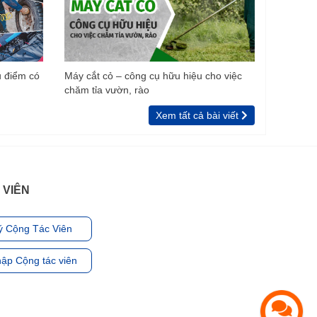
u điểm có
Máy cắt cỏ – công cụ hữu hiệu cho việc
chăm tỉa vườn, rào
Xem tất cả bài viết
 VIÊN
ý Cộng Tác Viên
ập Cộng tác viên