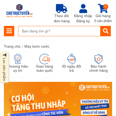
0
Theo dõi
Đăng nhập
Giỏ hàng
đơn hàng
Đăng ký
0 sản phẩm
›
Trang chủ
Máy bơm nước
Lọc sản phẩm
Thương hiệu
Giao hàng
30 ngày đổi
Bảo hành
uy tín
toàn quốc
trả
chính hãng