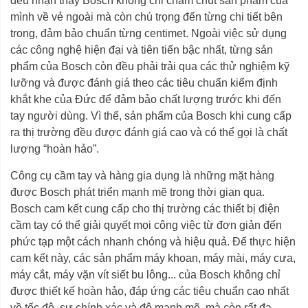
đều nhận thấy Bosch không chỉ chăm chút sản phẩm của
mình về vẻ ngoài mà còn chú trọng đến từng chi tiết bên
trong, đảm bảo chuẩn từng centimet. Ngoài việc sử dụng
các công nghệ hiện đại và tiên tiến bậc nhất, từng sản
phẩm của Bosch còn đều phải trải qua các thử nghiệm kỹ
lưỡng và được đánh giá theo các tiêu chuẩn kiểm định
khắt khe của Đức để đảm bảo chất lượng trước khi đến
tay người dùng. Vì thế, sản phẩm của Bosch khi cung cấp
ra thị trường đều được đánh giá cao và có thể gọi là chất
lượng “hoàn hảo”.
Công cụ cầm tay và hàng gia dụng là những mặt hàng
được Bosch phát triển mạnh mẽ trong thời gian qua.
Bosch cam kết cung cấp cho thị trường các thiết bị điện
cầm tay có thể giải quyết mọi công việc từ đơn giản đến
phức tạp một cách nhanh chóng và hiệu quả. Để thực hiện
cam kết này, các sản phẩm máy khoan, máy mài, máy cưa,
máy cắt, máy vặn vít siết bu lông... của Bosch không chỉ
được thiết kế hoàn hảo, đáp ứng các tiêu chuẩn cao nhất
về tốc độ, sự chính xác và độ mạnh mẽ, mà còn rất đa