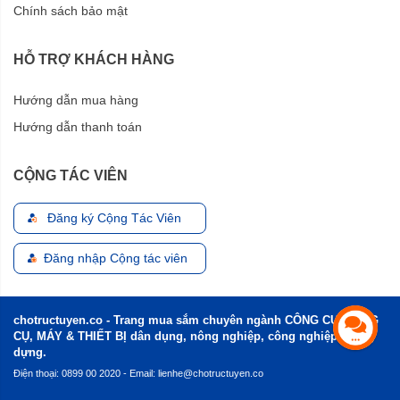
Chính sách bảo mật
HỖ TRỢ KHÁCH HÀNG
Hướng dẫn mua hàng
Hướng dẫn thanh toán
CỘNG TÁC VIÊN
Đăng ký Cộng Tác Viên
Đăng nhập Cộng tác viên
chotructuyen.co - Trang mua sắm chuyên ngành CÔNG CỤ, DỤNG
CỤ, MÁY & THIẾT BỊ dân dụng, nông nghiệp, công nghiệp và xây
dựng.
Điện thoại: 0899 00 2020 - Email:
lienhe@chotructuyen.co