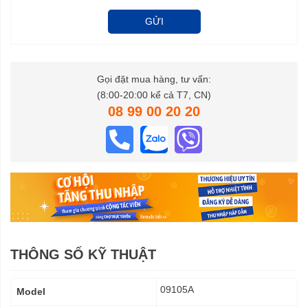
GỬI
Gọi đặt mua hàng, tư vấn:
(8:00-20:00 kể cả T7, CN)
08 99 00 20 20
THÔNG SỐ KỸ THUẬT
Thông
09105A
Model
số