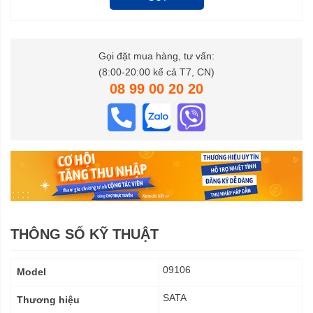
Gọi đặt mua hàng, tư vấn:
(8:00-20:00 kể cả T7, CN)
08 99 00 20 20
THÔNG SỐ KỸ THUẬT
Thông
09106
Model
số
kỹ
SATA
Thương hiệu