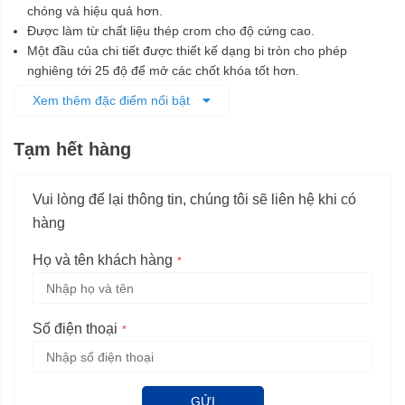
chóng và hiệu quả hơn.
Được làm từ chất liệu thép crom cho độ cứng cao.
Một đầu của chi tiết được thiết kế dạng bi tròn cho phép
nghiêng tới 25 độ để mở các chốt khóa tốt hơn.
Dễ dàng mở các khoá lục giác, bu lông, ốc vít chìm trong việc
Xem thêm đặc điểm nổi bật
sửa chữa và bảo dưỡng ô tô, máy móc, các thiết bị công
nghiệp.
Tạm hết hàng
Vui lòng để lại thông tin, chúng tôi sẽ liên hệ khi có
hàng
Họ và tên khách hàng
Số điện thoại
GỬI