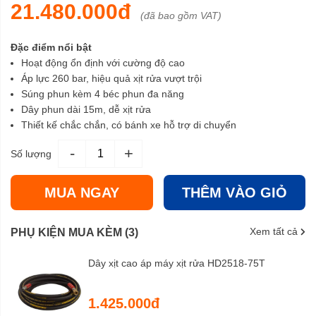
21.480.000đ
(đã bao gồm VAT)
Đặc điểm nổi bật
Hoạt động ổn định với cường độ cao
Áp lực 260 bar, hiệu quả xịt rửa vượt trội
Súng phun kèm 4 béc phun đa năng
Dây phun dài 15m, dễ xịt rửa
Thiết kế chắc chắn, có bánh xe hỗ trợ di chuyển
-
+
Số lượng
MUA NGAY
THÊM VÀO GIỎ
Xem tất cả
PHỤ KIỆN MUA KÈM (3)
Dây xịt cao áp máy xịt rửa HD2518-75T
1.425.000đ