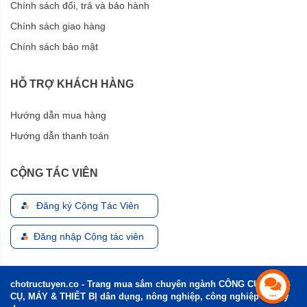
Dây hút
Chính sách đổi, trả và bảo hành
Dây nối
Chính sách giao hàng
Dây phun áp lực 15 m
Chính sách bảo mật
4 béc phun.
HỖ TRỢ KHÁCH HÀNG
Hướng dẫn mua hàng
Hướng dẫn thanh toán
CỘNG TÁC VIÊN
Đăng ký Cộng Tác Viên
Đăng nhập Cộng tác viên
Ứng dụng của máy xịt rửa Hyundai
chotructuyen.co - Trang mua sắm chuyên ngành CÔNG CỤ, DỤNG
HD2518-75T
CỤ, MÁY & THIẾT BỊ dân dụng, nông nghiệp, công nghiệp và xây