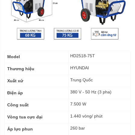
Thông
HD2518-75T
Model
số
kỹ
HYUNDAI
Thương hiệu
thuật
Trung Quốc
Xuất xứ
380 V - 50 Hz (3 pha)
Điện áp
7.500 W
Công suất
1.440 vòng/ phút
Vòng tua cực đại
260 bar
Áp lực phun