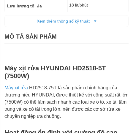
18 lít/phút
Lưu lượng tối đa
15 mét
Chiều dài dây phun
Xem thêm thông số kỹ thuật
86 x 46 x 53 cm
Kích thước (DxRxC)
MÔ TẢ SẢN PHẨM
85 kg
Trọng lượng tịnh
106,5 kg
Trọng lượng cả bì
12 tháng
Bảo hành
Máy xịt rửa HYUNDAI HD2518-5T
(7500W)
Máy xịt rửa
HD2518-75T là sản phẩm chính hãng của
thương hiệu HYUNDAI, được thiết kế với công suất rất lớn
(7500W) có thể làm sạch nhanh các loại xe ô tô, xe tải tầm
trung và xe có tải trọng lớn, nên được các cơ sở rửa xe
chuyên nghiệp ưa chuộng.
Hoạt động ổn định với cường độ cao