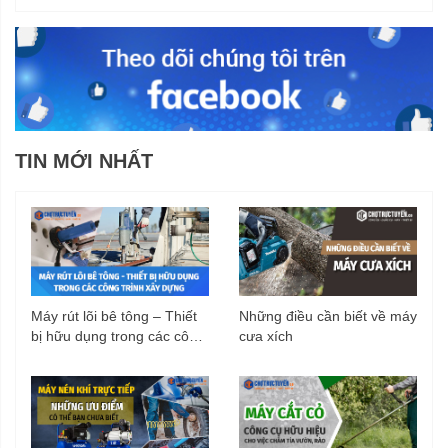
Dây phun áp lực dài, dễ dàng xịt rửa
mọi ngóc ngách
Máy rửa xe Hyundai HD2518-75T được trang bị dây phun
TIN MỚI NHẤT
áp lực dài 15 m kèm theo phần dây nối dài giúp người
dùng dễ dàng di chuyển tới các vị trí xa hay các ngóc
ngách trong khi xịt rửa, làm vệ sinh.
Máy rút lõi bê tông – Thiết
Những điều cần biết về máy
bị hữu dụng trong các công
cưa xích
trình xây dựng