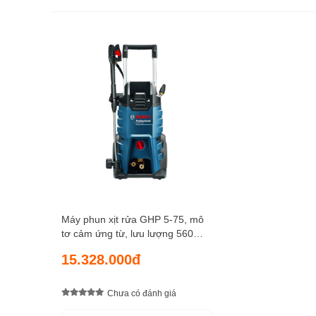
Nhờ vào hệ thống bánh xe cao su lớn, người 
cất giữ
máy phun xịt rửa
Bosch GHP 5-75 một c
tiện mà không cần phải mất nhiều thời gian và
bánh xe cao su linh hoạt này còn giúp người sư
đem thiết bị đi lại nhằm thực hiện các quá trìn
địa điểm, ngóc ngách khác nhau.
Máy phun xịt rửa GHP 5-75, mô
tơ cảm ứng từ, lưu lượng 560
lít/giờ, chiều dài dây phun 10 mét
15.328.000đ
Chưa có đánh giá