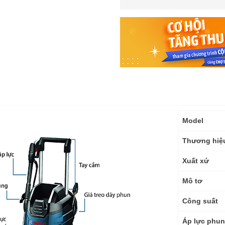
Thông
Model
số
kỹ
Thương hiệ
thuật
Xuất xứ
Mô tơ
Công suất
Áp lực phun