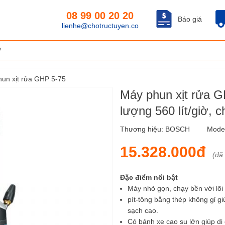
08 99 00 20 20
Báo giá
lienhe@chotructuyen.co
un xịt rửa GHP 5-75
Máy phun xịt rửa G
lượng 560 lít/giờ, 
Thương hiệu:
BOSCH
Mode
15.328.000đ
(đã
Đặc điểm nổi bật
Máy nhỏ gọn, chạy bền với lõ
pít-tông bằng thép không gỉ g
sạch cao.
Có bánh xe cao su lớn giúp di