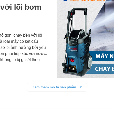
với lõi bơm
ỏ gọn, chạy bền với lõi
oại máy có kết cấu
 sợ bị ảnh hưởng bởi yếu
phải tiếp xúc với nước.
không lo bị gỉ sét theo
Xem thêm mô tả sản phẩm
Pít-tông bằn
hợp áp suất 