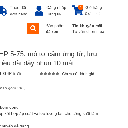
Theo dõi
Đăng nhập
Giỏ hàng
0
đơn hàng
Đăng ký
0 sản phẩm
Sản phẩm
Tin khuyến mãi
đã xem
Tư vấn chọn mua
HP 5-75, mô tơ cảm ứng từ, lưu
chiều dài dây phun 10 mét
l:
GHP 5-75
Chưa có đánh giá
 bao gồm VAT)
i bơm đồng.
iúp kết hợp áp suất và lưu lượng lớn cho công suất làm
 chuyển dễ dàng.