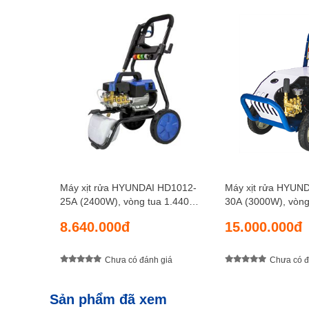
Máy xịt rửa HYUNDAI HD1012-
Máy xịt rửa HYUN
25A (2400W), vòng tua 1.440
30A (3000W), vòng
vòng/ phút, áp lực phun 120 bar,
vòng/ phút, áp lực
8.640.000đ
15.000.000đ
lưu lượng 10 lít/phút
lưu lượng 15 lít/phú
Chưa có đánh giá
Chưa có đ
Có bánh xe cao su lớn g
chuyển dễ dàng
Sản phẩm đã xem