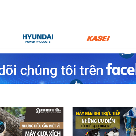
và các đầu kết nối nước b
theo thời gian. Do vậy, đâ
hiệu suất công việc vượt trộ
được chi phí bảo dưỡng 
bằng kim loại
iết kế tốt
rang bị tay cầm bằng kim
 xử lý linh hoạt khi
 mọi nơi. Các phụ kiện được
 bảo tháo lắp kết hợp dễ