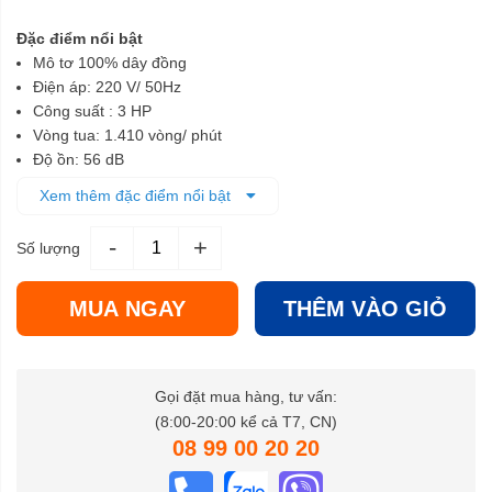
Đặc điểm nổi bật
Mô tơ 100% dây đồng
Điện áp: 220 V/ 50Hz
Công suất : 3 HP
Vòng tua: 1.410 vòng/ phút
Độ ồn: 56 dB
Lưu lượng: 240 lít/ phút
Xem thêm đặc điểm nổi bật
Áp suất làm việc: 8 Bar
Dung tích bình khí: 100 lít
-
+
Số lượng
Trọng lượng: 66 Kg
MUA NGAY
THÊM VÀO GIỎ
Gọi đặt mua hàng, tư vấn:
(8:00-20:00 kể cả T7, CN)
08 99 00 20 20