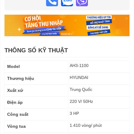
THÔNG SỐ KỸ THUẬT
Thông
AH3-1100
Model
số
kỹ
HYUNDAI
Thương hiệu
thuật
Trung Quốc
Xuất xứ
220 V/ 50Hz
Điện áp
3 HP
Công suất
1.410 vòng/ phút
Vòng tua