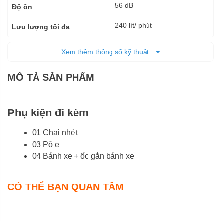
56 dB
Độ ồn
240 lít/ phút
Lưu lượng tối đa
8 Bar
Áp suất làm việc
Xem thêm thông số kỹ thuật
100 lít
Dung tích bình khí
MÔ TẢ SẢN PHẨM
110 x 42 x 75 cm
Kích thước (DxRxC)
66 Kg
Trọng lượng tịnh
Phụ kiện đi kèm
68 Kg
Trọng lượng cả bì
01 Chai nhớt
6 tháng
03 Pô e
Bảo hành
04 Bánh xe + ốc gắn bánh xe
CÓ THỂ BẠN QUAN TÂM