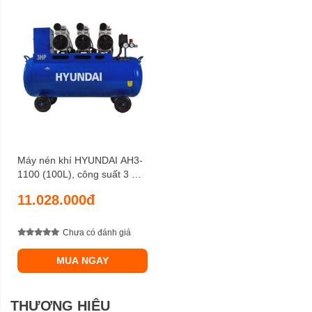
Máy nén khí HYUNDAI AH3-
1100 (100L), công suất 3 HP,
độ ồn 56 dB, lưu lượng 240
11.028.000đ
lít/ phút
Chưa có đánh giá
MUA NGAY
THƯƠNG HIỆU