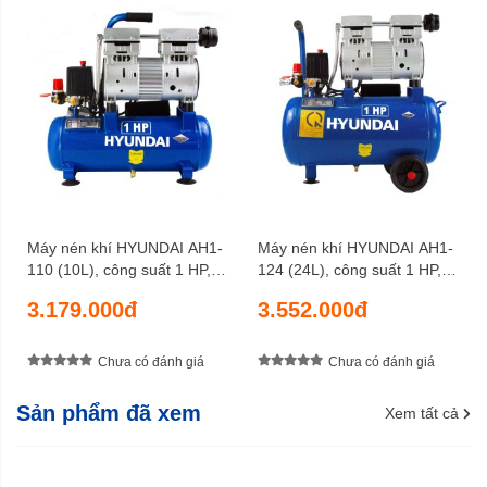
Máy nén khí HYUNDAI AH1-
Máy nén khí HYUNDAI AH1-
110 (10L), công suất 1 HP,
124 (24L), công suất 1 HP,
độ ồn 50 dB, lưu lượng 80 lít/
độ ồn 50 dB, lưu lượng 80 lít/
3.179.000đ
3.552.000đ
phút
phút
Chưa có đánh giá
Chưa có đánh giá
Sản phẩm đã xem
Xem tất cả