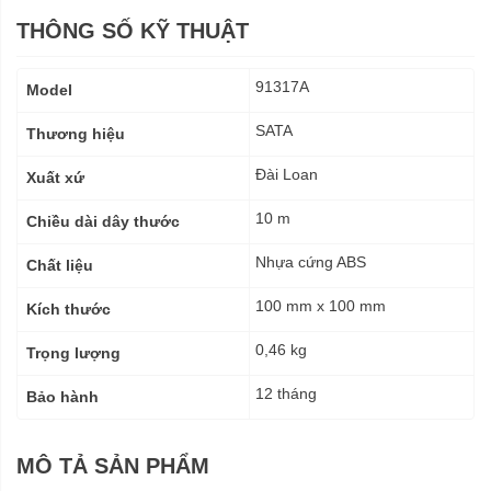
THÔNG SỐ KỸ THUẬT
Thông
91317A
Model
số
kỹ
SATA
Thương hiệu
thuật
Đài Loan
Xuất xứ
10 m
Chiều dài dây thước
Nhựa cứng ABS
Chất liệu
100 mm x 100 mm
Kích thước
0,46 kg
Trọng lượng
12 tháng
Bảo hành
MÔ TẢ SẢN PHẨM