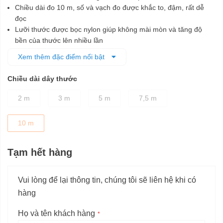
Chiều dài đo 10 m, số và vạch đo được khắc to, đậm, rất dễ
đọc
Lưỡi thước được bọc nylon giúp không mài mòn và tăng độ
bền của thước lên nhiều lần
Có chốt khóa giữ lưỡi thước, đảm bảo an toàn khi sử dụng
Xem thêm đặc điểm nổi bật
Lá thước thẳng giúp đo chính xác, dễ sử dụng
Vành đai 3 clip móc rivet, làm giảm nguy cơ rơi vỡ
Chiều dài dây thước
2 m
3 m
5 m
7,5 m
10 m
Tạm hết hàng
Vui lòng để lại thông tin, chúng tôi sẽ liên hệ khi có
hàng
Họ và tên khách hàng