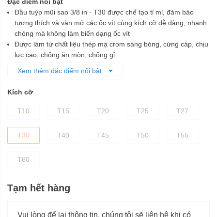
Đặc điểm nổi bật
Đầu tuýp mũi sao 3/8 in - T30 được chế tạo tỉ mỉ, đảm bảo
tương thích và vặn mở các ốc vít cùng kích cỡ dễ dàng, nhanh
chóng mà không làm biến dạng ốc vít
Được làm từ chất liệu thép mạ crom sáng bóng, cứng cáp, chịu
lực cao, chống ăn mòn, chống gỉ
Phần mũi sao được chế tạo từ vật liệu S2
Xem thêm đặc điểm nổi bật
Phần đế được xử lý nhiệt và mạ crom giúp tăng độ bền chắc
cho đầu tuýp
Kích cỡ
T10
T15
T20
T25
T27
T30
T40
T45
T50
T55
T60
Tạm hết hàng
Vui lòng để lại thông tin, chúng tôi sẽ liên hệ khi có