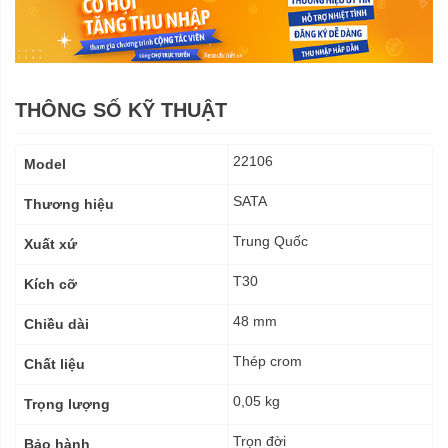
THÔNG SỐ KỸ THUẬT
Thông
22106
Model
số
kỹ
SATA
Thương hiệu
thuật
Trung Quốc
Xuất xứ
T30
Kích cỡ
48 mm
Chiều dài
Thép crom
Chất liệu
0,05 kg
Trọng lượng
Trọn đời
Bảo hành