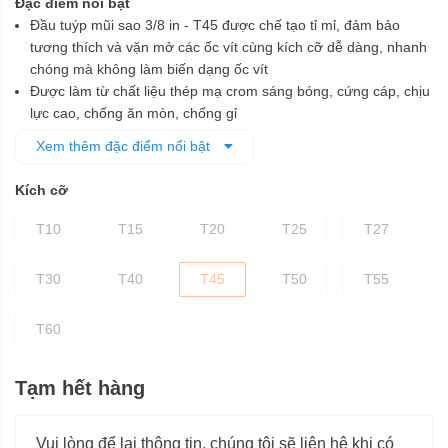
Đặc điểm nổi bật
Đầu tuýp mũi sao 3/8 in - T45 được chế tạo tỉ mỉ, đảm bảo
tương thích và vặn mở các ốc vít cùng kích cỡ dễ dàng, nhanh
chóng mà không làm biến dạng ốc vít
Được làm từ chất liệu thép mạ crom sáng bóng, cứng cáp, chịu
lực cao, chống ăn mòn, chống gỉ
Phần mũi sao được chế tạo từ vật liệu S2
Xem thêm đặc điểm nổi bật
Phần đế được xử lý nhiệt và mạ crom giúp tăng độ bền chắc
cho đầu tuýp
Kích cỡ
T10
T15
T20
T25
T27
T30
T40
T45
T50
T55
T60
Tạm hết hàng
Vui lòng để lại thông tin, chúng tôi sẽ liên hệ khi có