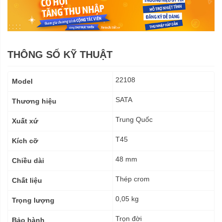
THÔNG SỐ KỸ THUẬT
Thông
22108
Model
số
kỹ
SATA
Thương hiệu
thuật
Trung Quốc
Xuất xứ
T45
Kích cỡ
48 mm
Chiều dài
Thép crom
Chất liệu
0,05 kg
Trọng lượng
Trọn đời
Bảo hành