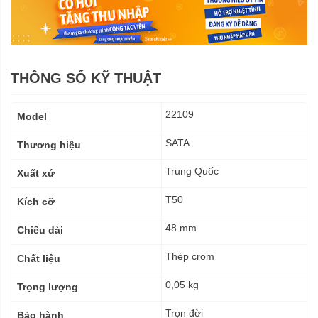
THÔNG SỐ KỸ THUẬT
Thông
22109
Model
số
kỹ
SATA
Thương hiệu
thuật
Trung Quốc
Xuất xứ
T50
Kích cỡ
48 mm
Chiều dài
Thép crom
Chất liệu
0,05 kg
Trọng lượng
Trọn đời
Bảo hành