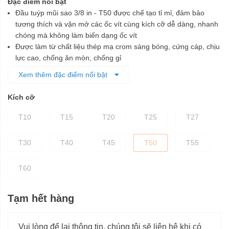
Đặc điểm nổi bật
Đầu tuýp mũi sao 3/8 in - T50 được chế tạo tỉ mỉ, đảm bảo
tương thích và vặn mở các ốc vít cùng kích cỡ dễ dàng, nhanh
chóng mà không làm biến dạng ốc vít
Được làm từ chất liệu thép mạ crom sáng bóng, cứng cáp, chịu
lực cao, chống ăn mòn, chống gỉ
Phần mũi sao được chế tạo từ vật liệu S2
Xem thêm đặc điểm nổi bật
Phần đế được xử lý nhiệt và mạ crom giúp tăng độ bền chắc
cho đầu tuýp
Kích cỡ
T10
T15
T20
T25
T27
T30
T40
T45
T50
T55
T60
Tạm hết hàng
Vui lòng để lại thông tin, chúng tôi sẽ liên hệ khi có