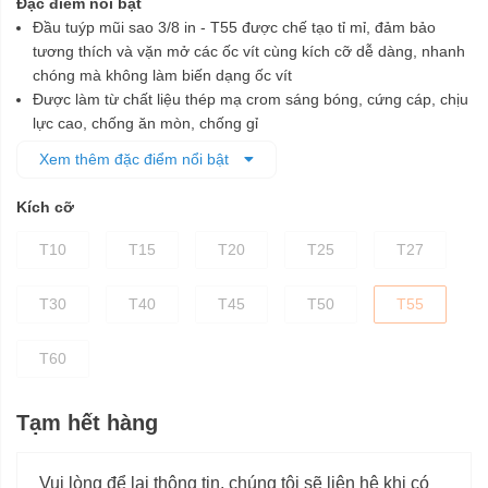
Đặc điểm nổi bật
Đầu tuýp mũi sao 3/8 in - T55 được chế tạo tỉ mỉ, đảm bảo
tương thích và vặn mở các ốc vít cùng kích cỡ dễ dàng, nhanh
chóng mà không làm biến dạng ốc vít
Được làm từ chất liệu thép mạ crom sáng bóng, cứng cáp, chịu
lực cao, chống ăn mòn, chống gỉ
Phần mũi sao được chế tạo từ vật liệu S2
Xem thêm đặc điểm nổi bật
Phần đế được xử lý nhiệt và mạ crom giúp tăng độ bền chắc
cho đầu tuýp
Kích cỡ
T10
T15
T20
T25
T27
T30
T40
T45
T50
T55
T60
Tạm hết hàng
Vui lòng để lại thông tin, chúng tôi sẽ liên hệ khi có