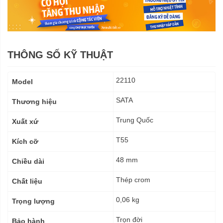
THÔNG SỐ KỸ THUẬT
Thông
22110
Model
số
kỹ
SATA
Thương hiệu
thuật
Trung Quốc
Xuất xứ
T55
Kích cỡ
48 mm
Chiều dài
Thép crom
Chất liệu
0,06 kg
Trọng lượng
Trọn đời
Bảo hành