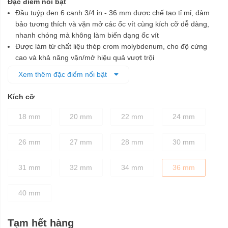
Đặc điểm nổi bật
Đầu tuýp đen 6 cạnh 3/4 in - 36 mm được chế tạo tỉ mỉ, đảm
bảo tương thích và vặn mở các ốc vít cùng kích cỡ dễ dàng,
nhanh chóng mà không làm biến dạng ốc vít
Được làm từ chất liệu thép crom molybdenum, cho độ cứng
cao và khả năng vặn/mở hiệu quả vượt trội
Lớp phủ màu đen bên ngoài để bảo vệ chống ăn mòn tốt hơn
Xem thêm đặc điểm nổi bật
Kích cỡ
18 mm
20 mm
22 mm
24 mm
26 mm
27 mm
28 mm
30 mm
31 mm
32 mm
34 mm
36 mm
40 mm
Tạm hết hàng