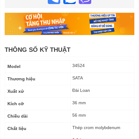
THÔNG SỐ KỸ THUẬT
Thông
34524
Model
số
kỹ
SATA
Thương hiệu
thuật
Đài Loan
Xuất xứ
36 mm
Kích cỡ
56 mm
Chiều dài
Thép crom molybdenum
Chất liệu