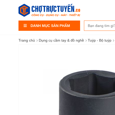
DANH MỤC SẢN PHẨM
›
›
›
Trang chủ
Dụng cụ cầm tay & đồ nghề
Tuýp - Bộ tuýp