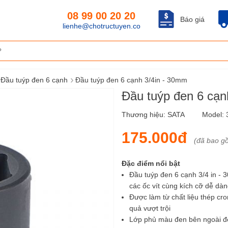
08 99 00 20 20
Báo giá
lienhe@chotructuyen.co
›
Đầu tuýp đen 6 cạnh
Đầu tuýp đen 6 cạnh 3/4in - 30mm
Đầu tuýp đen 6 cạ
Thương hiệu:
SATA
Model:
175.000đ
(đã bao g
Đặc điểm nổi bật
Đầu tuýp đen 6 cạnh 3/4 in - 
các ốc vít cùng kích cỡ dễ dà
Được làm từ chất liệu thép c
quả vượt trội
Lớp phủ màu đen bên ngoài đ