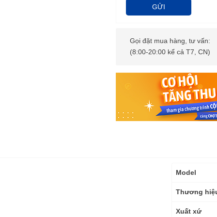
GỬI
Gọi đặt mua hàng, tư vấn:
(8:00-20:00 kể cả T7, CN)
Thông
Model
số
kỹ
Thương hiệ
thuật
Xuất xứ