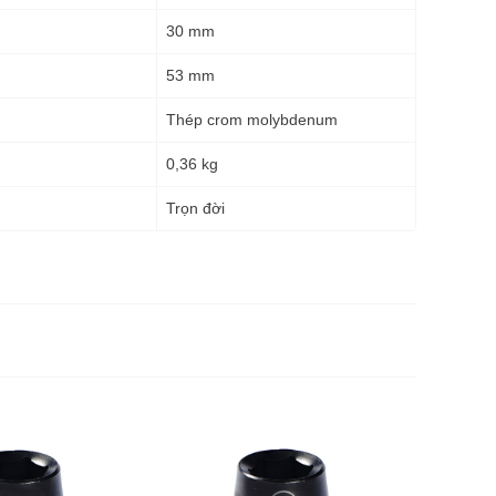
30 mm
53 mm
Thép crom molybdenum
0,36 kg
g
Trọn đời
Đầu tuýp 
15mm SA