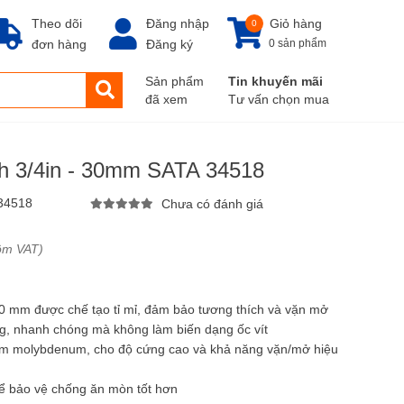
Theo dõi
Đăng nhập
Giỏ hàng
0
đơn hàng
Đăng ký
0 sản phẩm
Sản phẩm
Tin khuyến mãi
đã xem
Tư vấn chọn mua
nh 3/4in - 30mm SATA 34518
34518
Chưa có đánh giá
ồm VAT)
30 mm được chế tạo tỉ mỉ, đảm bảo tương thích và vặn mở
ng, nhanh chóng mà không làm biến dạng ốc vít
rom molybdenum, cho độ cứng cao và khả năng vặn/mở hiệu
ể bảo vệ chống ăn mòn tốt hơn