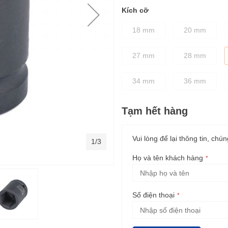
Kích cỡ
18 mm
20 mm
27 mm
28 mm
34 mm
36 mm
Tạm hết hàng
Vui lòng để lại thông tin, chún
1/3
Họ và tên khách hàng
Số điện thoại