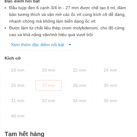
Đặc điểm nổi bật
Đầu tuýp đen 6 cạnh 3/4 in - 27 mm được chế tạo tỉ mỉ, đảm
bảo tương thích và vặn mở các ốc vít cùng kích cỡ dễ dàng,
nhanh chóng mà không làm biến dạng ốc vít
Được làm từ chất liệu thép crom molybdenum, cho độ cứng
cao và khả năng vặn/mở hiệu quả vượt trội
Lớp phủ màu đen bên ngoài để bảo vệ chống ăn mòn tốt hơn
Xem thêm đặc điểm nổi bật
Kích cỡ
18 mm
20 mm
22 mm
24 mm
26 mm
27 mm
28 mm
30 mm
31 mm
32 mm
34 mm
36 mm
40 mm
Tạm hết hàng