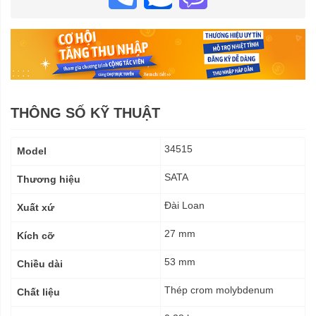
THÔNG SỐ KỸ THUẬT
Thông
34515
Model
số
kỹ
SATA
Thương hiệu
thuật
Đài Loan
Xuất xứ
27 mm
Kích cỡ
53 mm
Chiều dài
Thép crom molybdenum
Chất liệu