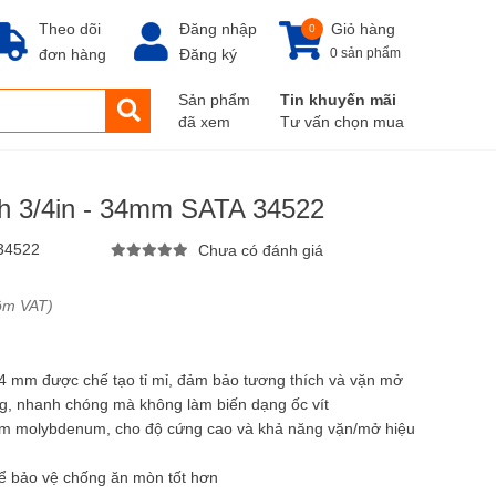
Theo dõi
Đăng nhập
Giỏ hàng
0
đơn hàng
Đăng ký
0 sản phẩm
Sản phẩm
Tin khuyến mãi
đã xem
Tư vấn chọn mua
nh 3/4in - 34mm SATA 34522
34522
Chưa có đánh giá
ồm VAT)
34 mm được chế tạo tỉ mỉ, đảm bảo tương thích và vặn mở
ng, nhanh chóng mà không làm biến dạng ốc vít
rom molybdenum, cho độ cứng cao và khả năng vặn/mở hiệu
ể bảo vệ chống ăn mòn tốt hơn