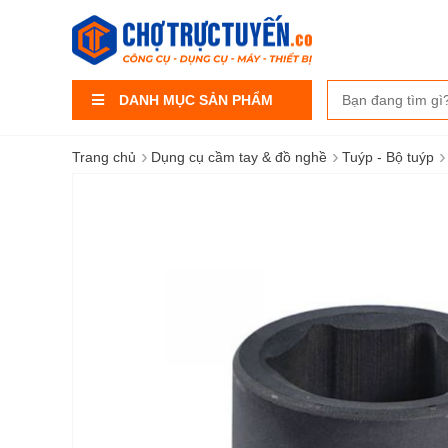
DANH MỤC SẢN PHẨM
›
›
›
Trang chủ
Dụng cụ cầm tay & đồ nghề
Tuýp - Bộ tuýp