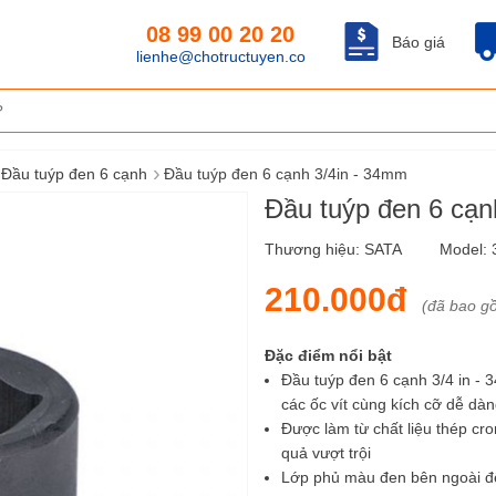
08 99 00 20 20
Báo giá
lienhe@chotructuyen.co
›
Đầu tuýp đen 6 cạnh
Đầu tuýp đen 6 cạnh 3/4in - 34mm
Đầu tuýp đen 6 cạ
Thương hiệu:
SATA
Model:
210.000đ
(đã bao g
Đặc điểm nổi bật
Đầu tuýp đen 6 cạnh 3/4 in - 
các ốc vít cùng kích cỡ dễ dà
Được làm từ chất liệu thép c
quả vượt trội
Lớp phủ màu đen bên ngoài đ