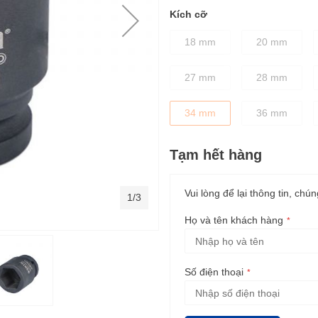
Kích cỡ
18 mm
20 mm
27 mm
28 mm
34 mm
36 mm
Tạm hết hàng
Vui lòng để lại thông tin, chún
1/3
Họ và tên khách hàng
Số điện thoại