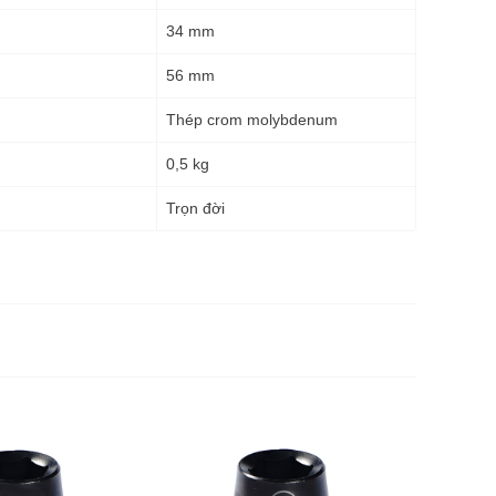
34 mm
56 mm
Thép crom molybdenum
0,5 kg
g
Trọn đời
Đầu tuýp 
15mm SA