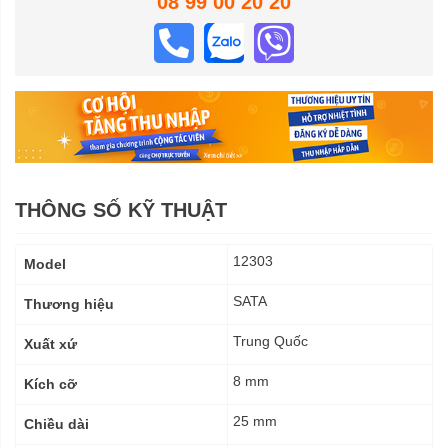
08 99 00 20 20
THÔNG SỐ KỸ THUẬT
Thông
12303
Model
số
kỹ
SATA
Thương hiệu
thuật
Trung Quốc
Xuất xứ
8 mm
Kích cỡ
25 mm
Chiều dài