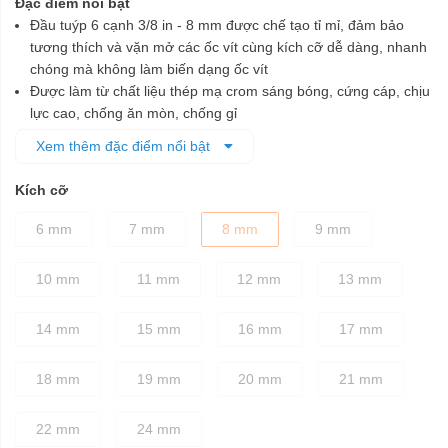
Đặc điểm nổi bật
Đầu tuýp 6 cạnh 3/8 in - 8 mm được chế tạo tỉ mỉ, đảm bảo
tương thích và vặn mở các ốc vít cùng kích cỡ dễ dàng, nhanh
chóng mà không làm biến dạng ốc vít
Được làm từ chất liệu thép mạ crom sáng bóng, cứng cáp, chịu
lực cao, chống ăn mòn, chống gỉ
Sử dụng công nghệ Surface Drive®- Thiết kế góc bán kính,
Xem thêm đặc điểm nổi bật
cung cấp mô-men xoắn lớn hơn 15% -20%, giúp làm nhanh
quá trình vặn ốc đồng thời làm giảm độ trượt
Kích cỡ
Đầu tuýp đều được xử lý nhiệt cho sự cân bằng tốt nhất giữa
độ bền và độ cứng chắc
6 mm
7 mm
8 mm
9 mm
10 mm
11 mm
12 mm
13 mm
14 mm
15 mm
16 mm
17 mm
18 mm
19 mm
20 mm
21 mm
22 mm
24 mm