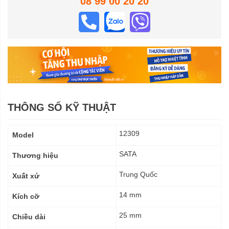
08 99 00 20 20
THÔNG SỐ KỸ THUẬT
Thông
12309
Model
số
kỹ
SATA
Thương hiệu
thuật
Trung Quốc
Xuất xứ
14 mm
Kích cỡ
25 mm
Chiều dài