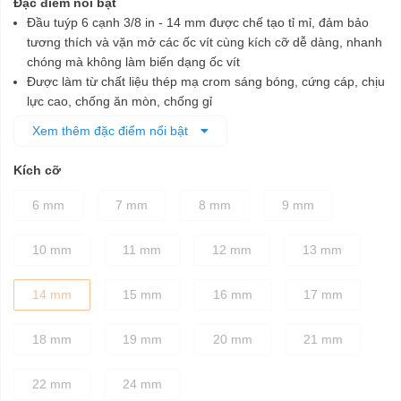
Đặc điểm nổi bật
Đầu tuýp 6 cạnh 3/8 in - 14 mm được chế tạo tỉ mỉ, đảm bảo
tương thích và vặn mở các ốc vít cùng kích cỡ dễ dàng, nhanh
chóng mà không làm biến dạng ốc vít
Được làm từ chất liệu thép mạ crom sáng bóng, cứng cáp, chịu
lực cao, chống ăn mòn, chống gỉ
Sử dụng công nghệ Surface Drive®- Thiết kế góc bán kính,
Xem thêm đặc điểm nổi bật
cung cấp mô-men xoắn lớn hơn 15% -20%, giúp làm nhanh
quá trình vặn ốc đồng thời làm giảm độ trượt
Kích cỡ
Đầu tuýp đều được xử lý nhiệt cho sự cân bằng tốt nhất giữa
độ bền và độ cứng chắc
6 mm
7 mm
8 mm
9 mm
10 mm
11 mm
12 mm
13 mm
14 mm
15 mm
16 mm
17 mm
18 mm
19 mm
20 mm
21 mm
22 mm
24 mm