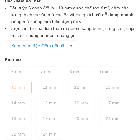
Đặc điểm nổi bật
Đầu tuýp 6 cạnh 3/8 in - 10 mm được chế tạo tỉ mỉ, đảm bảo
tương thích và vặn mở các ốc vít cùng kích cỡ dễ dàng, nhanh
chóng mà không làm biến dạng ốc vít
Được làm từ chất liệu thép mạ crom sáng bóng, cứng cáp, chịu
lực cao, chống ăn mòn, chống gỉ
Sử dụng công nghệ Surface Drive®- Thiết kế góc bán kính,
Xem thêm đặc điểm nổi bật
cung cấp mô-men xoắn lớn hơn 15% -20%, giúp làm nhanh
quá trình vặn ốc đồng thời làm giảm độ trượt
Kích cỡ
Đầu tuýp đều được xử lý nhiệt cho sự cân bằng tốt nhất giữa
độ bền và độ cứng chắc
6 mm
7 mm
8 mm
9 mm
10 mm
11 mm
12 mm
13 mm
14 mm
15 mm
16 mm
17 mm
18 mm
19 mm
20 mm
21 mm
22 mm
24 mm