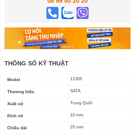
08 99 00 20 20
THÔNG SỐ KỸ THUẬT
Thông
12305
Model
số
kỹ
SATA
Thương hiệu
thuật
Trung Quốc
Xuất xứ
10 mm
Kích cỡ
25 mm
Chiều dài