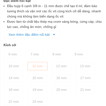
Đặc điểm nổi bật
Đầu tuýp 6 cạnh 3/8 in - 11 mm được chế tạo tỉ mỉ, đảm bảo
tương thích và vặn mở các ốc vít cùng kích cỡ dễ dàng, nhanh
chóng mà không làm biến dạng ốc vít
Được làm từ chất liệu thép mạ crom sáng bóng, cứng cáp, chịu
lực cao, chống ăn mòn, chống gỉ
Sử dụng công nghệ Surface Drive®- Thiết kế góc bán kính,
Xem thêm đặc điểm nổi bật
cung cấp mô-men xoắn lớn hơn 15% -20%, giúp làm nhanh
quá trình vặn ốc đồng thời làm giảm độ trượt
Kích cỡ
Đầu tuýp đều được xử lý nhiệt cho sự cân bằng tốt nhất giữa
độ bền và độ cứng chắc
6 mm
7 mm
8 mm
9 mm
10 mm
11 mm
12 mm
13 mm
14 mm
15 mm
16 mm
17 mm
18 mm
19 mm
20 mm
21 mm
22 mm
24 mm