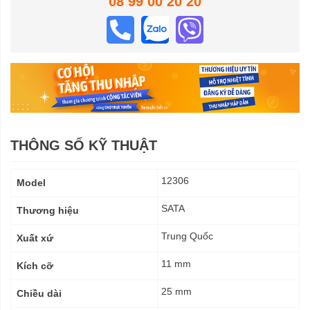
08 99 00 20 20
THÔNG SỐ KỸ THUẬT
Thông
12306
Model
số
kỹ
SATA
Thương hiệu
thuật
Trung Quốc
Xuất xứ
11 mm
Kích cỡ
25 mm
Chiều dài