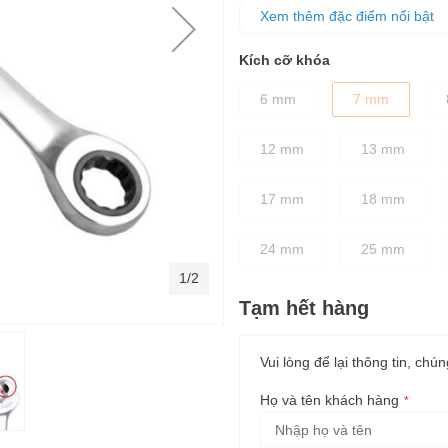
Thân cờ lê được thiết kế dày 
Xem thêm đặc điểm nổi bật
Phần tay cầm có độ ma sát cao
ngay cả khi tay bị dính dầu m
Kích cỡ khóa
6 mm
7 mm
12 mm
13 mm
17 mm
18 mm
24 mm
25 mm
1/2
Tạm hết hàng
Vui lòng để lại thông tin, chún
Họ và tên khách hàng