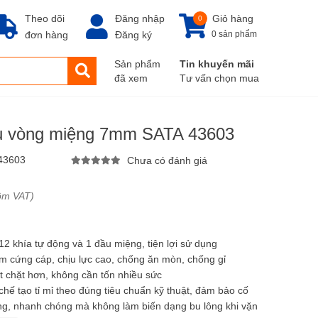
Theo dõi
Đăng nhập
Giỏ hàng
0
đơn hàng
Đăng ký
0 sản phẩm
Sản phẩm
Tin khuyến mãi
đã xem
Tư vấn chọn mua
ầu vòng miệng 7mm SATA 43603
43603
Chưa có đánh giá
ồm VAT)
2 khía tự động và 1 đầu miệng, tiện lợi sử dụng
om cứng cáp, chịu lực cao, chống ăn mòn, chống gỉ
t chặt hơn, không cần tốn nhiều sức
ế tạo tỉ mỉ theo đúng tiêu chuẩn kỹ thuật, đảm bảo cố
dàng, nhanh chóng mà không làm biến dạng bu lông khi vặn