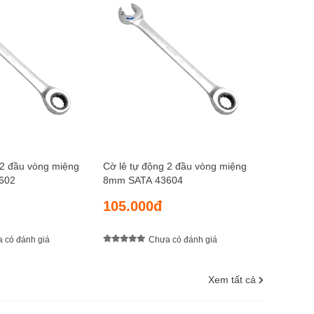
Cờ lê tự 
9mm SAT
110.0
 2 đầu vòng miệng
Cờ lê tự động 2 đầu vòng miệng
602
8mm SATA 43604
105.000đ
 có đánh giá
Chưa có đánh giá
Xem tất cả