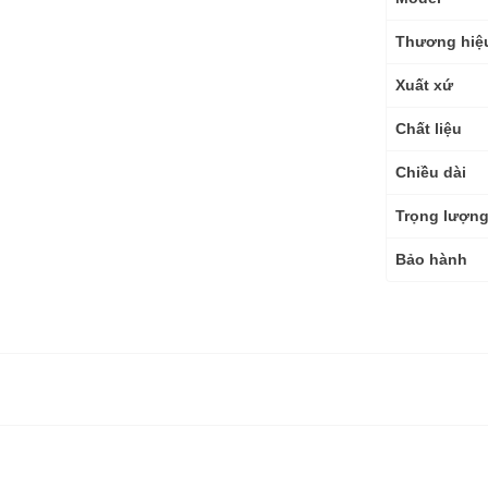
số
kỹ
Thương hiệ
thuật
Xuất xứ
Chất liệu
Chiều dài
Trọng lượn
Bảo hành