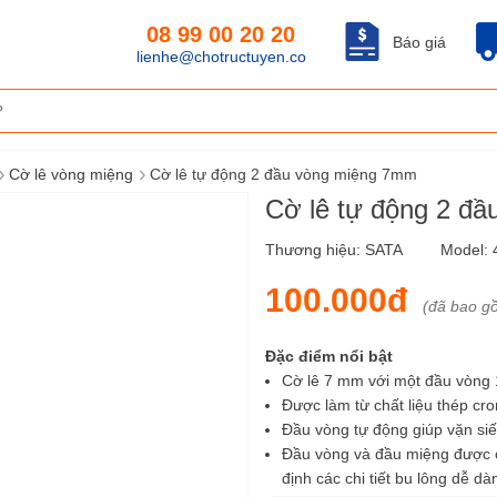
08 99 00 20 20
Báo giá
lienhe@chotructuyen.co
›
›
Cờ lê vòng miệng
Cờ lê tự động 2 đầu vòng miệng 7mm
Cờ lê tự động 2 đ
Thương hiệu:
SATA
Model:
100.000đ
(đã bao g
Đặc điểm nổi bật
Cờ lê 7 mm với một đầu vòng 1
Được làm từ chất liệu thép cr
Đầu vòng tự động giúp vặn siế
Đầu vòng và đầu miệng được ch
định các chi tiết bu lông dễ 