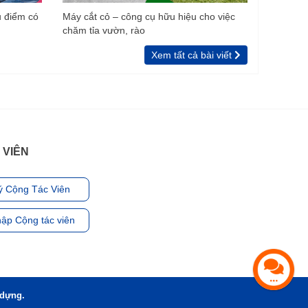
u điểm có
Máy cắt cỏ – công cụ hữu hiệu cho việc
chăm tỉa vườn, rào
Xem tất cả bài viết
 VIÊN
ý Cộng Tác Viên
ập Cộng tác viên
 dựng.