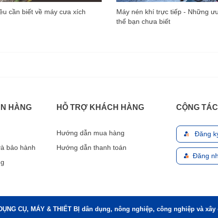
u cần biết về máy cưa xích
Máy nén khí trực tiếp - Những ư
thể bạn chưa biết
ÁN HÀNG
HỖ TRỢ KHÁCH HÀNG
CỘNG TÁC
Hướng dẫn mua hàng
Đăng k
 và bảo hành
Hướng dẫn thanh toán
Đăng nh
ng
DỤNG CỤ, MÁY & THIẾT BỊ dân dụng, nông nghiệp, công nghiệp và xây