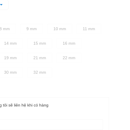
dặn, chắc chắn
, giúp người dùng vặn siết chính xác, không bị trơn trượt
ỡ
8 mm
9 mm
10 mm
11 mm
14 mm
15 mm
16 mm
19 mm
21 mm
22 mm
30 mm
32 mm
g tôi sẽ liên hệ khi có hàng