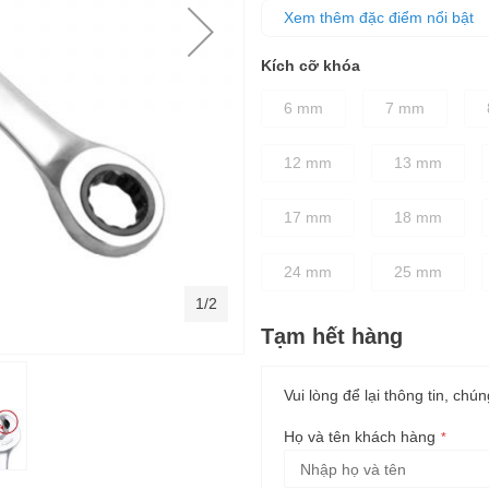
Thân cờ lê được thiết kế dày 
Xem thêm đặc điểm nổi bật
Phần tay cầm có độ ma sát cao
ngay cả khi tay bị dính dầu m
Kích cỡ khóa
6 mm
7 mm
12 mm
13 mm
17 mm
18 mm
24 mm
25 mm
1/2
Tạm hết hàng
Vui lòng để lại thông tin, chún
Họ và tên khách hàng