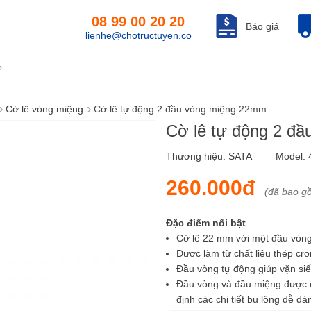
08 99 00 20 20
Báo giá
lienhe@chotructuyen.co
›
›
Cờ lê vòng miệng
Cờ lê tự động 2 đầu vòng miệng 22mm
Cờ lê tự động 2 đ
Thương hiệu:
SATA
Model:
260.000đ
(đã bao g
Đặc điểm nổi bật
Cờ lê 22 mm với một đầu vòng 
Được làm từ chất liệu thép cr
Đầu vòng tự động giúp vặn siế
Đầu vòng và đầu miệng được ch
định các chi tiết bu lông dễ 