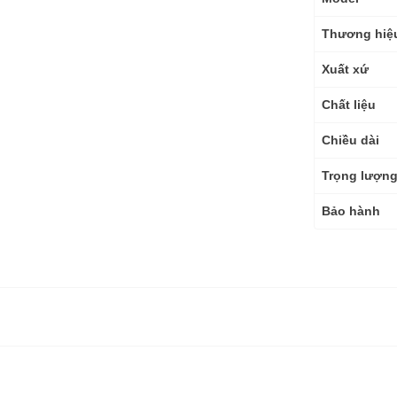
số
kỹ
Thương hiệ
thuật
Xuất xứ
Chất liệu
Chiều dài
Trọng lượn
Bảo hành