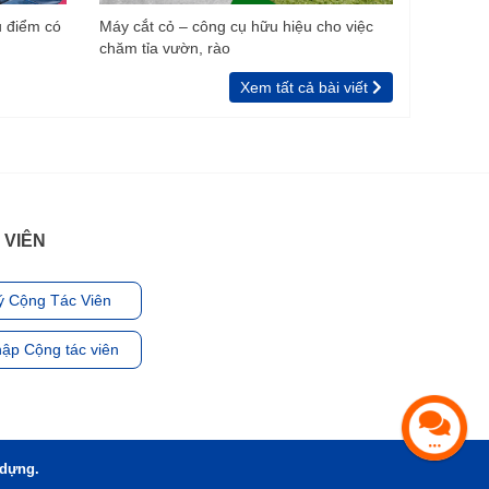
u điểm có
Máy cắt cỏ – công cụ hữu hiệu cho việc
chăm tỉa vườn, rào
Xem tất cả bài viết
 VIÊN
ý Cộng Tác Viên
ập Cộng tác viên
 dựng.