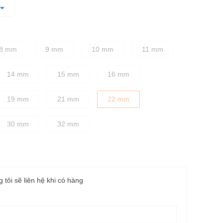
dặn, chắc chắn
, giúp người dùng vặn siết chính xác, không bị trơn trượt
ỡ
8 mm
9 mm
10 mm
11 mm
14 mm
15 mm
16 mm
19 mm
21 mm
22 mm
30 mm
32 mm
g tôi sẽ liên hệ khi có hàng