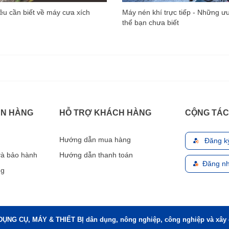
u cần biết về máy cưa xích
Máy nén khí trực tiếp - Những ư
thể bạn chưa biết
ÁN HÀNG
HỖ TRỢ KHÁCH HÀNG
CỘNG TÁC
Hướng dẫn mua hàng
Đăng k
 và bảo hành
Hướng dẫn thanh toán
Đăng nh
ng
DỤNG CỤ, MÁY & THIẾT BỊ dân dụng, nông nghiệp, công nghiệp và xây