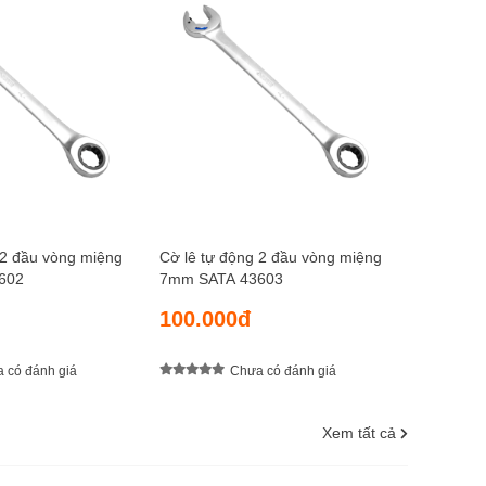
Cờ lê tự 
8mm SAT
105.0
 2 đầu vòng miệng
Cờ lê tự động 2 đầu vòng miệng
602
7mm SATA 43603
100.000đ
 có đánh giá
Chưa có đánh giá
Xem tất cả