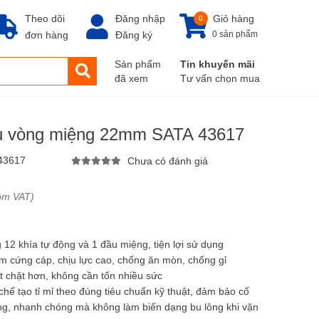
Theo dõi
Đăng nhập
Giỏ hàng
0
đơn hàng
Đăng ký
0 sản phẩm
Sản phẩm
Tin khuyến mãi
đã xem
Tư vấn chọn mua
ầu vòng miệng 22mm SATA 43617
43617
Chưa có đánh giá
ồm VAT)
12 khía tự động và 1 đầu miệng, tiện lợi sử dụng
om cứng cáp, chịu lực cao, chống ăn mòn, chống gỉ
t chặt hơn, không cần tốn nhiều sức
ế tạo tỉ mỉ theo đúng tiêu chuẩn kỹ thuật, đảm bảo cố
dàng, nhanh chóng mà không làm biến dạng bu lông khi vặn