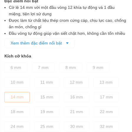
Đặc điểm nổi bật
Cờ lê 14 mm với một đầu vòng 12 khía tự động và 1 đầu
miệng, tiện lợi sử dụng
Được làm từ chất liệu thép crom cứng cáp, chịu lực cao, chống
ăn mòn, chống gỉ
Đầu vòng tự động giúp vặn siết chặt hơn, không cần tốn nhiều
sức
Xem thêm đặc điểm nổi bật
Đầu vòng và đầu miệng được chế tạo tỉ mỉ theo đúng tiêu
chuẩn kỹ thuật, đảm bảo cố định các chi tiết bu lông dễ dàng,
Kích cỡ khóa
nhanh chóng mà không làm biến dạng bu lông khi vặn
Thân cờ lê được thiết kế dày dặn, chắc chắn
6 mm
7 mm
8 mm
9 mm
Phần tay cầm có độ ma sát cao, giúp người dùng vặn siết
chính xác, không bị trơn trượt ngay cả khi tay bị dính dầu mỡ
10 mm
11 mm
12 mm
13 mm
14 mm
15 mm
16 mm
17 mm
18 mm
19 mm
21 mm
22 mm
24 mm
25 mm
30 mm
32 mm