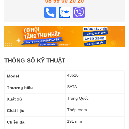
08 99 00 20 20
THÔNG SỐ KỸ THUẬT
Thông
43610
Model
số
kỹ
SATA
Thương hiệu
thuật
Trung Quốc
Xuất xứ
Thép crom
Chất liệu
191 mm
Chiều dài