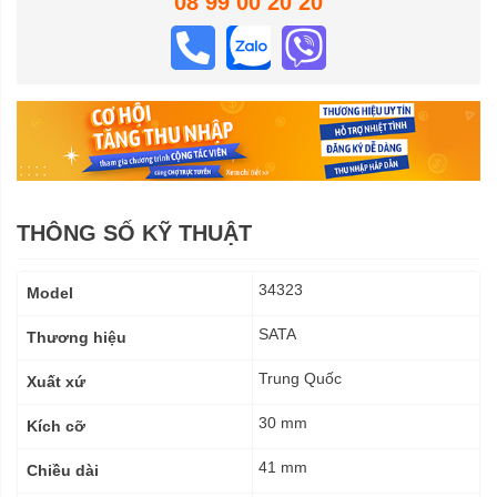
08 99 00 20 20
THÔNG SỐ KỸ THUẬT
Thông
34323
Model
số
kỹ
SATA
Thương hiệu
thuật
Trung Quốc
Xuất xứ
30 mm
Kích cỡ
41 mm
Chiều dài