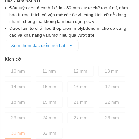
Đặc điểm nổi bật
Đầu tuýp đen 6 cạnh 1/2 in - 30 mm được chế tạo tỉ mỉ, đảm
bảo tương thích và vặn mở các ốc vít cùng kích cỡ dễ dàng,
nhanh chóng mà không làm biến dạng ốc vít
Được làm từ chất liệu thép crom molybdenum, cho độ cứng
cao và khả năng vặn/mở hiệu quả vượt trội
Lớp phủ màu đen bên ngoài để bảo vệ chống ăn mòn tốt hơn
Xem thêm đặc điểm nổi bật
Kích cỡ
10 mm
11 mm
12 mm
13 mm
14 mm
15 mm
16 mm
17 mm
18 mm
19 mm
21 mm
22 mm
23 mm
24 mm
27 mm
29 mm
30 mm
32 mm