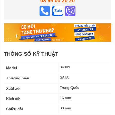
08 99 00 20 20
THÔNG SỐ KỸ THUẬT
Thông
34309
Model
số
kỹ
SATA
Thương hiệu
thuật
Trung Quốc
Xuất xứ
16 mm
Kích cỡ
38 mm
Chiều dài