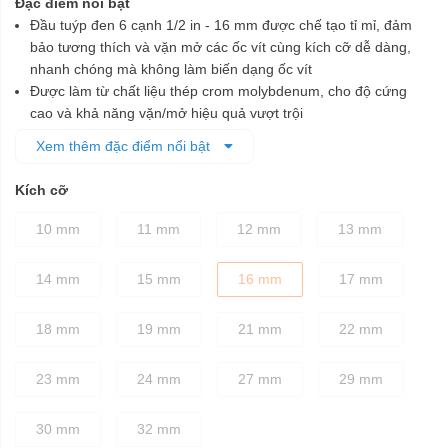
Đặc điểm nổi bật
Đầu tuýp đen 6 cạnh 1/2 in - 16 mm được chế tạo tỉ mỉ, đảm
bảo tương thích và vặn mở các ốc vít cùng kích cỡ dễ dàng,
nhanh chóng mà không làm biến dạng ốc vít
Được làm từ chất liệu thép crom molybdenum, cho độ cứng
cao và khả năng vặn/mở hiệu quả vượt trội
Lớp phủ màu đen bên ngoài để bảo vệ chống ăn mòn tốt hơn
Xem thêm đặc điểm nổi bật
Kích cỡ
10 mm
11 mm
12 mm
13 mm
14 mm
15 mm
16 mm
17 mm
18 mm
19 mm
21 mm
22 mm
23 mm
24 mm
27 mm
29 mm
30 mm
32 mm