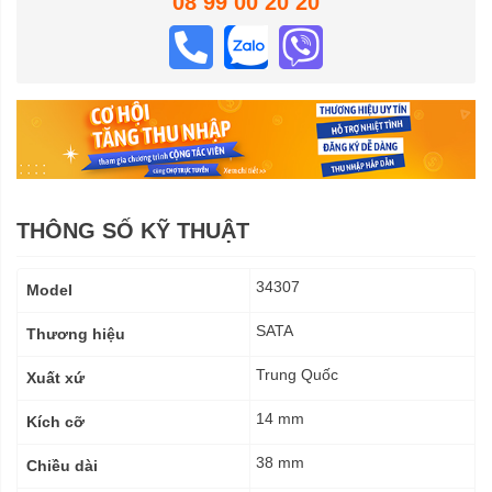
08 99 00 20 20
THÔNG SỐ KỸ THUẬT
Thông
34307
Model
số
kỹ
SATA
Thương hiệu
thuật
Trung Quốc
Xuất xứ
14 mm
Kích cỡ
38 mm
Chiều dài