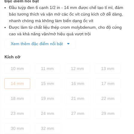
Đặc điểm nổi bật
Đầu tuýp đen 6 cạnh 1/2 in - 14 mm được chế tạo tỉ mỉ, đảm
bảo tương thích và vặn mở các ốc vít cùng kích cỡ dễ dàng,
nhanh chóng mà không làm biến dạng ốc vít
Được làm từ chất liệu thép crom molybdenum, cho độ cứng
cao và khả năng vặn/mở hiệu quả vượt trội
Lớp phủ màu đen bên ngoài để bảo vệ chống ăn mòn tốt hơn
Xem thêm đặc điểm nổi bật
Kích cỡ
10 mm
11 mm
12 mm
13 mm
14 mm
15 mm
16 mm
17 mm
18 mm
19 mm
21 mm
22 mm
23 mm
24 mm
27 mm
29 mm
30 mm
32 mm