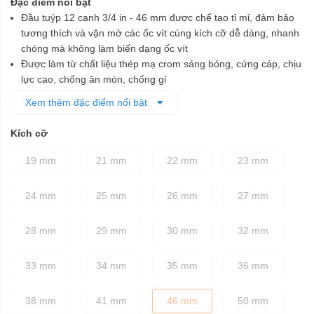
Đặc điểm nổi bật
Đầu tuýp 12 cạnh 3/4 in - 46 mm được chế tạo tỉ mỉ, đảm bảo
tương thích và vặn mở các ốc vít cùng kích cỡ dễ dàng, nhanh
chóng mà không làm biến dạng ốc vít
Được làm từ chất liệu thép mạ crom sáng bóng, cứng cáp, chịu
lực cao, chống ăn mòn, chống gỉ
Sử dụng công nghệ Surface Drive®- Thiết kế góc bán kính,
Xem thêm đặc điểm nổi bật
cung cấp mô-men xoắn lớn hơn 15% -20%, giúp làm nhanh
quá trình vặn ốc đồng thời làm giảm độ trượt
Kích cỡ
Đầu tuýp đều được xử lý nhiệt cho sự cân bằng tốt nhất giữa
độ bền và độ cứng chắc
19 mm
21 mm
22 mm
23 mm
24 mm
25 mm
26 mm
27 mm
28 mm
29 mm
30 mm
32 mm
33 mm
34 mm
35 mm
36 mm
38 mm
41 mm
46 mm
50 mm