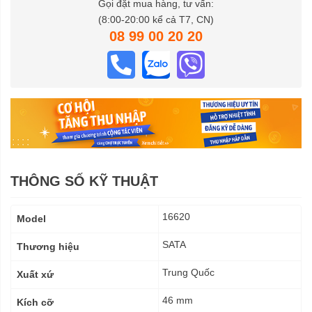
Gọi đặt mua hàng, tư vấn:
(8:00-20:00 kể cả T7, CN)
08 99 00 20 20
THÔNG SỐ KỸ THUẬT
Thông
16620
Model
số
kỹ
SATA
Thương hiệu
thuật
Trung Quốc
Xuất xứ
46 mm
Kích cỡ