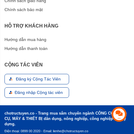
Chính sách giao hàng
Chính sách bảo mật
HỖ TRỢ KHÁCH HÀNG
Hướng dẫn mua hàng
Hướng dẫn thanh toán
CỘNG TÁC VIÊN
Đăng ký Cộng Tác Viên
Đăng nhập Cộng tác viên
chotructuyen.co - Trang mua sắm chuyên ngành CÔNG CỤ, DỤNG
CỤ, MÁY & THIẾT BỊ dân dụng, nông nghiệp, công nghiệp và xây
dựng.
Điện thoại: 0899 00 2020 - Email:
lienhe@chotructuyen.co