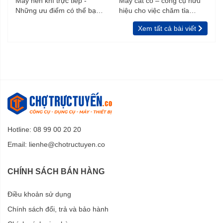
Máy nén khí trực tiếp -
Máy cắt cỏ – công cụ hữu
Những ưu điểm có thể bạn
hiệu cho việc chăm tỉa
chưa biết
vườn, rào
Xem tất cả bài viết
Hotline: 08 99 00 20 20
Email:
lienhe@chotructuyen.co
CHÍNH SÁCH BÁN HÀNG
Điều khoản sử dụng
Chính sách đổi, trả và bảo hành